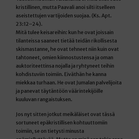
kristillinen, mutta Paavali anoi silti itselleen
aseistettujen vartijoiden suojaa. (Ks. Apt.
23:12–24).
Mitä tulee keisareihin: kun he ovat joissain
tilanteissa saaneet tietää teidän rikollisesta
skismastanne, he ovat tehneet niin kuin ovat
tahtoneet, omien kiinnostustensa ja oman
auktoriteettinsa nojalla ja ryhtyneet teihin
kohdistuviin toimiin. Eiväthän he kanna
miekkaa turhaan. He ovat Jumalan palvelijoita
ja panevat täytäntöön väärintekijöille
kuuluvan rangaistuksen.
Jos nyt sitten jotkut meikäläiset ovat tässä
sortuneet epäkristillisen kohtuuttomiin
toimiin, se on tietysti minusta