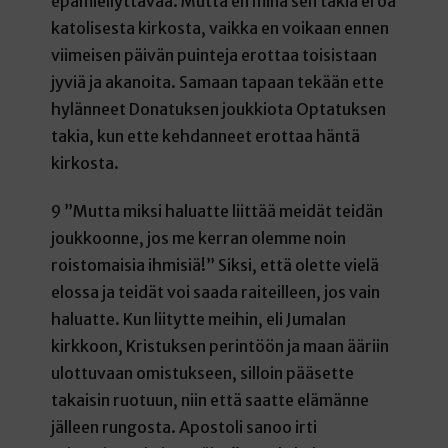
epämiellyttävää. Mutta en minä sen takia eroa
katolisesta kirkosta, vaikka en voikaan ennen
viimeisen päivän puinteja erottaa toisistaan
jyviä ja akanoita. Samaan tapaan tekään ette
hylänneet Donatuksen joukkiota Optatuksen
takia, kun ette kehdanneet erottaa häntä
kirkosta.
9 ”Mutta miksi haluatte liittää meidät teidän
joukkoonne, jos me kerran olemme noin
roistomaisia ihmisiä!” Siksi, että olette vielä
elossa ja teidät voi saada raiteilleen, jos vain
haluatte. Kun liitytte meihin, eli Jumalan
kirkkoon, Kristuksen perintöön ja maan ääriin
ulottuvaan omistukseen, silloin pääsette
takaisin ruotuun, niin että saatte elämänne
jälleen rungosta. Apostoli sanoo irti