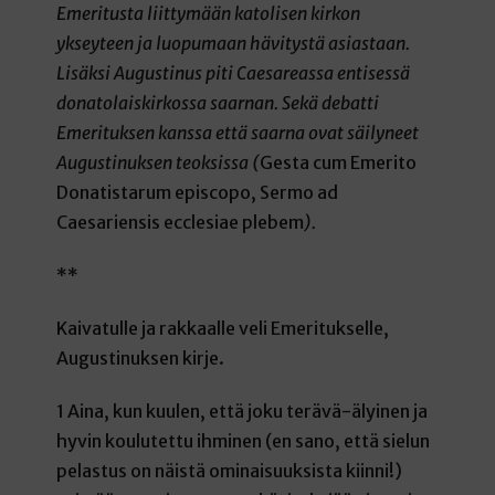
Emeritusta liittymään katolisen kirkon
ykseyteen ja luopumaan hävitystä asiastaan.
Lisäksi Augustinus piti Caesareassa entisessä
donatolaiskirkossa saarnan. Sekä debatti
Emerituksen kanssa että saarna ovat säilyneet
Augustinuksen teoksissa (
Gesta cum Emerito
Donatistarum episcopo, Sermo ad
Caesariensis ecclesiae plebem
).
**
Kaivatulle ja rakkaalle veli Emeritukselle,
Augustinuksen kirje.
1 Aina, kun kuulen, että joku terävä-älyinen ja
hyvin koulutettu ihminen (en sano, että sielun
pelastus on näistä ominaisuuksista kiinni!)