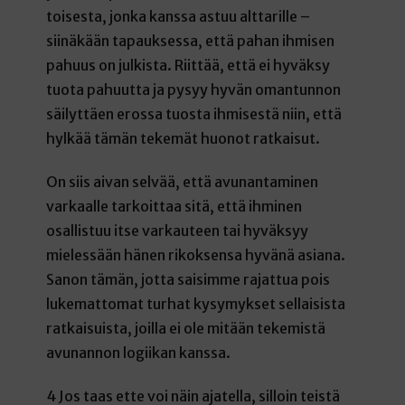
toisesta, jonka kanssa astuu alttarille –
siinäkään tapauksessa, että pahan ihmisen
pahuus on julkista. Riittää, että ei hyväksy
tuota pahuutta ja pysyy hyvän omantunnon
säilyttäen erossa tuosta ihmisestä niin, että
hylkää tämän tekemät huonot ratkaisut.
On siis aivan selvää, että avunantaminen
varkaalle tarkoittaa sitä, että ihminen
osallistuu itse varkauteen tai hyväksyy
mielessään hänen rikoksensa hyvänä asiana.
Sanon tämän, jotta saisimme rajattua pois
lukemattomat turhat kysymykset sellaisista
ratkaisuista, joilla ei ole mitään tekemistä
avunannon logiikan kanssa.
4 Jos taas ette voi näin ajatella, silloin teistä