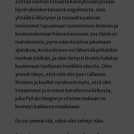
esittää vastoin totuutta käsityksiään jostain
hyvin yksinkertaisesta ongelmasta, olen
yhtäältä ällistynyt ja toisaalta palavan
innostunut tapaamaan tuommoisen ihmisen ja
keskustelemaan hänen kanssaan. Jos tämä on
mahdotonta, pyrin edes kirjeitse jakamaan
ajatuksia, koska kirjeen voi lähettää pitkänkin
matkan päähän, ja olen tietysti itsekin halukas
kuulemaan tuollaisen henkilön ideoita. Olen
ymmärtänyt, että sinä olet juuri tällainen
ihminen ja kuullut surukseni myös, että olet
irtaantunut ja eronnut katolisesta kirkosta,
joka Pyhän Hengen profetian mukaan on
levinnyt kaikkeen maailmaan.
En voi ymmärtää, miksi olet tehnyt näin.