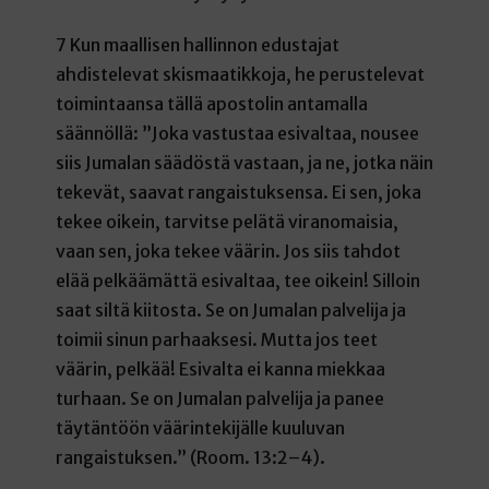
7 Kun maallisen hallinnon edustajat
ahdistelevat skismaatikkoja, he perustelevat
toimintaansa tällä apostolin antamalla
säännöllä: ”Joka vastustaa esivaltaa, nousee
siis Jumalan säädöstä vastaan, ja ne, jotka näin
tekevät, saavat rangaistuksensa. Ei sen, joka
tekee oikein, tarvitse pelätä viranomaisia,
vaan sen, joka tekee väärin. Jos siis tahdot
elää pelkäämättä esivaltaa, tee oikein! Silloin
saat siltä kiitosta. Se on Jumalan palvelija ja
toimii sinun parhaaksesi. Mutta jos teet
väärin, pelkää! Esivalta ei kanna miekkaa
turhaan. Se on Jumalan palvelija ja panee
täytäntöön väärintekijälle kuuluvan
rangaistuksen.” (Room. 13:2–4).