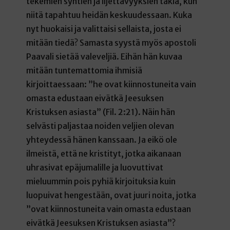
tekemien syntien ja iljettävyyksien takia, kun
niitä tapahtuu heidän keskuudessaan. Kuka
nyt huokaisi ja valittaisi sellaista, josta ei
mitään tiedä? Samasta syystä myös apostoli
Paavali sietää valeveljiä. Eihän hän kuvaa
mitään tuntemattomia ihmisiä
kirjoittaessaan: ”he ovat kiinnostuneita vain
omasta edustaan eivätkä Jeesuksen
Kristuksen asiasta” (Fil. 2:21). Näin hän
selvästi paljastaa noiden veljien olevan
yhteydessä hänen kanssaan. Ja eikö ole
ilmeistä, että ne kristityt, jotka aikanaan
uhrasivat epäjumalille ja luovuttivat
mieluummin pois pyhiä kirjoituksia kuin
luopuivat hengestään, ovat juuri noita, jotka
”ovat kiinnostuneita vain omasta edustaan
eivätkä Jeesuksen Kristuksen asiasta”?