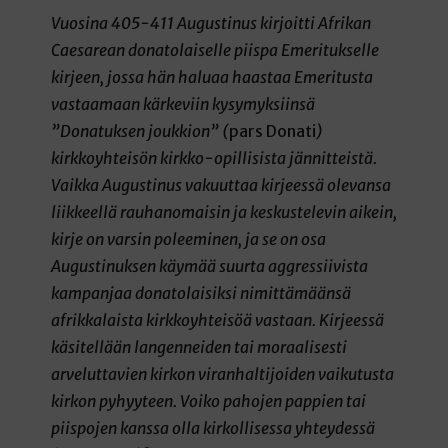
Vuosina 405-411 Augustinus kirjoitti Afrikan
Caesarean donatolaiselle piispa Emeritukselle
kirjeen, jossa hän haluaa haastaa Emeritusta
vastaamaan kärkeviin kysymyksiinsä
”Donatuksen joukkion” (
pars Donati
)
kirkkoyhteisön kirkko-opillisista jännitteistä.
Vaikka Augustinus vakuuttaa kirjeessä olevansa
liikkeellä rauhanomaisin ja keskustelevin aikein,
kirje on varsin poleeminen, ja se on osa
Augustinuksen käymää suurta aggressiivista
kampanjaa donatolaisiksi nimittämäänsä
afrikkalaista kirkkoyhteisöä vastaan. Kirjeessä
käsitellään langenneiden tai moraalisesti
arveluttavien kirkon viranhaltijoiden vaikutusta
kirkon pyhyyteen. Voiko pahojen pappien tai
piispojen kanssa olla kirkollisessa yhteydessä