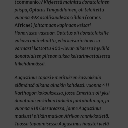
(
communio
)? Kirjeessä mainittu donatolainen
piispa, Optatus Timgadilainen, oli teloitettu
vuonna 398 osallisuudesta Gildon (
comes
Africae
) johtamaan kapinaan keisari
Honoriusta vastaan. Optatus oli donatolaisille
vakava mainehaitta, eikä keisarin hovissa
varmasti katsottu 400-luvun alkaessa hyvällä
donatolaisen piispan tukea keisarinvastaisessa
liikehdinnässä.
Augustinus tapasi Emerituksen kasvokkain
elämänsä aikana ainakin kahdesti: vuonna 411
Karthagon kokouksessa, jossa Emeritus oli yksi
donatolaisen kirkon tärkeitä johtohahmoja, ja
vuonna 418 Caesareassa, jonne Augustinus
matkusti pitkän matkan Afrikan rannikkotietä.
Tuossa tapaamisessa Augustinus haastoi vielä