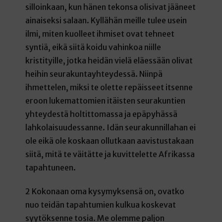
silloinkaan, kun hänen tekonsa olisivat jääneet
ainaiseksi salaan. Kyllähän meille tulee usein
ilmi, miten kuolleet ihmiset ovat tehneet
syntiä, eikä siitä koidu vahinkoa niille
kristityille, jotka heidän vielä eläessään olivat
heihin seurakuntayhteydessä. Niinpä
ihmettelen, miksi te olette repäisseet itsenne
eroon lukemattomien itäisten seurakuntien
yhteydestä holtittomassa ja epäpyhässä
lahkolaisuudessanne. Idän seurakunnillahan ei
ole eikä ole koskaan ollutkaan aavistustakaan
siitä, mitä te väitätte ja kuvittelette Afrikassa
tapahtuneen.
2 Kokonaan oma kysymyksensä on, ovatko
nuo teidän tapahtumien kulkua koskevat
syytöksenne tosia. Me olemme paljon