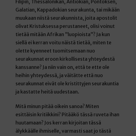
Filipin, Thessalonikan, Antiokian, Pontoksen,
Galatian, Kappadokian seurakunta, tai mikään
muukaan niistä seurakunnista, joita apostolit
olivat Kristuksessa perustaneet, olisi voinut
tietää mitään Afrikan ”luopioista”? Ja kun
siellä ei kerran voitu näistä tietää, miten te
olette kyenneet tuomitsemaan nuo
seurakunnat eroon kirkollisesta yhteydestä
kanssanne? Ja niin vain on, että te ette ole
heihin yhteydessä, ja väitätte että nuo
seurakunnat eivät ole kristittyjen seurakuntia
ja kastatte heitä uudestaan.
Mitä minun pitää oikein sanoa? Miten
esittäisin kritiikkini? Pitääkö tässä ruveta ihan
huutamaan? Jos kerran kirjoitan tässä
älykkäälle ihmiselle, varmasti saat jo tästä