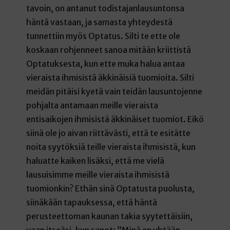
tavoin, on antanut todistajanlausuntonsa
häntä vastaan, ja samasta yhteydestä
tunnettiin myös Optatus. Silti te ette ole
koskaan rohjenneet sanoa mitään kriittistä
Optatuksesta, kun ette muka halua antaa
vieraista ihmisistä äkkinäisiä tuomioita. Silti
meidän pitäisi kyetä vain teidän lausuntojenne
pohjalta antamaan meille vieraista
entisaikojen ihmisistä äkkinäiset tuomiot. Eikö
siinä ole jo aivan riittävästi, että te esitätte
noita syytöksiä teille vieraista ihmisistä, kun
haluatte kaiken lisäksi, että me vielä
lausuisimme meille vieraista ihmisistä
tuomionkin? Ethän sinä Optatusta puolusta,
siinäkään tapauksessa, että häntä
perusteettoman kaunan takia syytettäisiin,