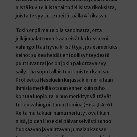
niistä kuvitelluista tai todellisista rikoksista,
joista te syytätte meitä täällä Afrikassa.
Tosin enpä malta olla sanomatta, että
julkijumalattomatkaan eivät kirkossa voi
vahingoittaa hyviä kristittyjä, jos esimerkiksi
keinot sulkea heidät ehtoollisyhteydestä
puuttuvat tai jos on jokin pakottava syy
säilyttää sopu tällaisten ihmisten kanssa.
Profeetta Hesekielin kirjassakin merkitään
ihmisiä merkillä otsaan ennen kuin tuho
kohtaa luopioita ja nuo merkityt välttävät
tuhon vahingoittumattomina (Hes. 9:4-6).
Keitä muitakaan nämä merkityt ovat kuin
niitä, joiden Hesekiel päivänselvästi sanoo
huokaavan ja valittavan Jumalan kansan