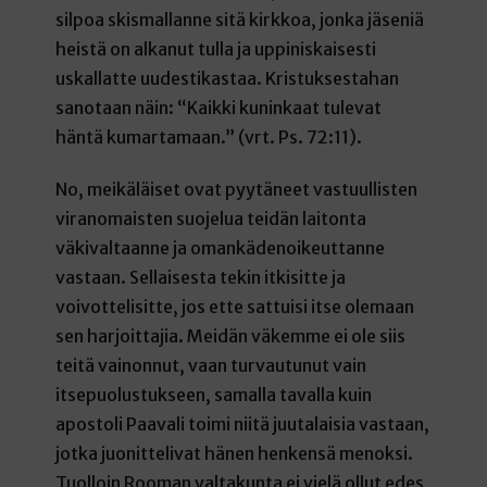
silpoa skismallanne sitä kirkkoa, jonka jäseniä
heistä on alkanut tulla ja uppiniskaisesti
uskallatte uudestikastaa. Kristuksestahan
sanotaan näin: “Kaikki kuninkaat tulevat
häntä kumartamaan.” (vrt. Ps. 72:11).
No, meikäläiset ovat pyytäneet vastuullisten
viranomaisten suojelua teidän laitonta
väkivaltaanne ja omankädenoikeuttanne
vastaan. Sellaisesta tekin itkisitte ja
voivottelisitte, jos ette sattuisi itse olemaan
sen harjoittajia. Meidän väkemme ei ole siis
teitä vainonnut, vaan turvautunut vain
itsepuolustukseen, samalla tavalla kuin
apostoli Paavali toimi niitä juutalaisia vastaan,
jotka juonittelivat hänen henkensä menoksi.
Tuolloin Rooman valtakunta ei vielä ollut edes