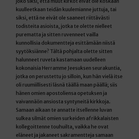
joko siksi, että muut kirkot eivät ole koskaan
kuulleetkaan teidän kuulemianne juttuja, tai
siksi, että ne eivät ole saaneet riittävästi
todisteita asioista, jotka te olette nielleet
purematta ja sitten ruvenneet vailla
kunnollisia dokumentteja esittämään niistä
syytöksiänne? Tältä pohjalta olette sitten
halunneet ruveta kastamaan uudelleen
kokonaisia Herramme Jeesuksen seurakuntia,
jotka on perustettu jo silloin, kun hän vielä itse
oli ruumiillisesti läsnä täällä maan päällä; siis
hänen omien apostoliensa opetuksen ja
vaivannäön ansiosta syntyneitä kirkkoja.
Samaan aikaan te annatte itsellenne luvan
sulkea silmät omien surkeiden afrikkalaisten
kollegoittenne touhuilta, vaikka he ovat
eläneet ja jakaneet sakramentteja samaan