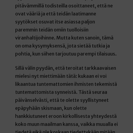
pitävämmillä todisteilla osoittaneet, että ne
ovat vääriä ja että teidän laatimanne
syytökset osuvat itse asiassa paljon
paremmin teidän omiin tuolloisiin
viranhaltijoihinne. Mutta kuten sanoin, tämä
on oma kysymyksensä, jota sietää tutkia ja
pohtia, kun siihen tarjoutuu parempi tilaisuus.
Sillä välin pyydän, että teroitat tarkkaavaisen
mielesi nyt miettimään tätä: kukaan ei voi
likaantua tuntemattomien ihmisten tekemistä
tuntemattomista synneistä. Tästä seuraa
päivänselvästi, että te olette syyllistyneet
epäpyhään skismaan, kun olette
hankkiutuneet eroon kirkollisesta yhteydestä
koko muun maailman kanssa, vaikka muualla ei
tiedetä eikä ole koskaan tiedettykään mitään