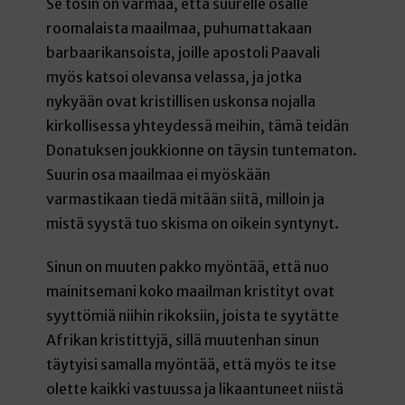
Se tosin on varmaa, että suurelle osalle
roomalaista maailmaa, puhumattakaan
barbaarikansoista, joille apostoli Paavali
myös katsoi olevansa velassa, ja jotka
nykyään ovat kristillisen uskonsa nojalla
kirkollisessa yhteydessä meihin, tämä teidän
Donatuksen joukkionne on täysin tuntematon.
Suurin osa maailmaa ei myöskään
varmastikaan tiedä mitään siitä, milloin ja
mistä syystä tuo skisma on oikein syntynyt.
Sinun on muuten pakko myöntää, että nuo
mainitsemani koko maailman kristityt ovat
syyttömiä niihin rikoksiin, joista te syytätte
Afrikan kristittyjä, sillä muutenhan sinun
täytyisi samalla myöntää, että myös te itse
olette kaikki vastuussa ja likaantuneet niistä