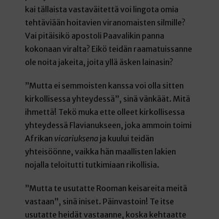
kai tällaista vastaväitettä voi lingota omia
tehtäviään hoitavien viranomaisten silmille?
Vai pitäisikö apostoli Paavalikin panna
kokonaan viralta? Eikö teidän raamatuissanne
ole noita jakeita, joita yllä äsken lainasin?
”Mutta ei semmoisten kanssa voi olla sitten
kirkollisessa yhteydessä”, sinä vänkäät. Mitä
ihmettä! Tekö muka ette olleet kirkollisessa
yhteydessä Flavianukseen, joka ammoin toimi
Afrikan
vicariuksena
ja kuului teidän
yhteisöönne, vaikka hän maallisten lakien
nojalla teloitutti tutkimiaan rikollisia.
”Mutta te usutatte Rooman keisareita meitä
vastaan”, sinä iniset. Päinvastoin! Te itse
usutatte heidät vastaanne, koska kehtaatte