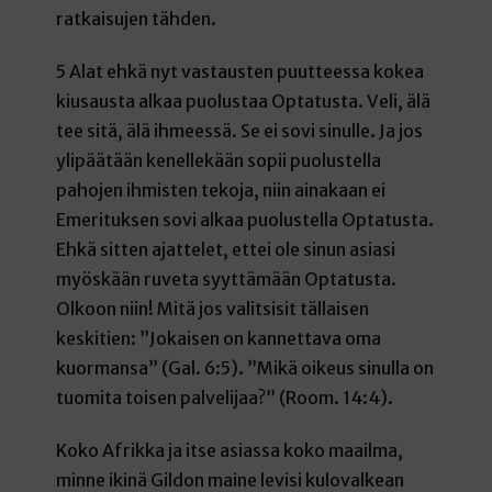
ratkaisujen tähden.
5 Alat ehkä nyt vastausten puutteessa kokea
kiusausta alkaa puolustaa Optatusta. Veli, älä
tee sitä, älä ihmeessä. Se ei sovi sinulle. Ja jos
ylipäätään kenellekään sopii puolustella
pahojen ihmisten tekoja, niin ainakaan ei
Emerituksen sovi alkaa puolustella Optatusta.
Ehkä sitten ajattelet, ettei ole sinun asiasi
myöskään ruveta syyttämään Optatusta.
Olkoon niin! Mitä jos valitsisit tällaisen
keskitien: ”Jokaisen on kannettava oma
kuormansa” (Gal. 6:5). ”Mikä oikeus sinulla on
tuomita toisen palvelijaa?” (Room. 14:4).
Koko Afrikka ja itse asiassa koko maailma,
minne ikinä Gildon maine levisi kulovalkean