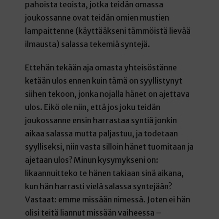
pahoista teoista, jotka teidän omassa
joukossanne ovat teidän omien mustien
lampaittenne (käyttääkseni tämmöistä lievää
ilmausta) salassa tekemiä syntejä.
Ettehän tekään aja omasta yhteisöstänne
ketään ulos ennen kuin tämä on syyllistynyt
siihen tekoon, jonka nojalla hänet on ajettava
ulos. Eikö ole niin, että jos joku teidän
joukossanne ensin harrastaa syntiä jonkin
aikaa salassa mutta paljastuu, ja todetaan
syylliseksi, niin vasta silloin hänet tuomitaan ja
ajetaan ulos? Minun kysymykseni on:
likaannuitteko te hänen takiaan sinä aikana,
kun hän harrasti vielä salassa syntejään?
Vastaat: emme missään nimessä. Joten ei hän
olisi teitä liannut missään vaiheessa –