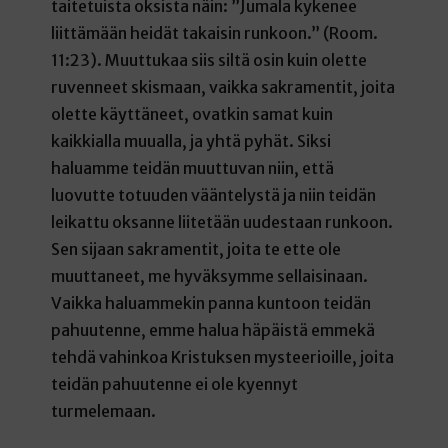
taitetuista oksista näin: ”Jumala kykenee
liittämään heidät takaisin runkoon.” (Room.
11:23). Muuttukaa siis siltä osin kuin olette
ruvenneet skismaan, vaikka sakramentit, joita
olette käyttäneet, ovatkin samat kuin
kaikkialla muualla, ja yhtä pyhät. Siksi
haluamme teidän muuttuvan niin, että
luovutte totuuden vääntelystä ja niin teidän
leikattu oksanne liitetään uudestaan runkoon.
Sen sijaan sakramentit, joita te ette ole
muuttaneet, me hyväksymme sellaisinaan.
Vaikka haluammekin panna kuntoon teidän
pahuutenne, emme halua häpäistä emmekä
tehdä vahinkoa Kristuksen mysteerioille, joita
teidän pahuutenne ei ole kyennyt
turmelemaan.