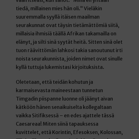
vaan itseäsi, kun sanot: ”Minä en yhtään
tiedä, millainen mies hän oli.” Vieläkin
suuremmalla syyllä itäisen maailman
seurakunnat ovat täysin tietämättömiä siitä,
millaisia ihmisiä täällä Afrikan takamailla on
elänyt, ja silti sinä syytät heitä. Sitten sinä olet
tuon räävittömän lahkosi takia sanoutunut irti
noista seurakunnista, joiden nimet ovat sinulle
kyllä tuttuja lukemistasi kirjoituksista.
Oletetaan, että teidän kohutun ja
karmaisevasta maineestaan tunnetun
Timgadin piispanne luonne oli jäänyt aivan
kätköön hänen senaikuiselta kollegaltaan
vaikka Sitifiksessä – en edes ajattele tässä
Caesareaa! Miten siinä tapauksessa
kuvittelet, että Korintin, Efesoksen, Kolossan,