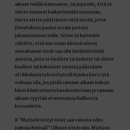
aikaan teidän kanssanne, tai jopa niin, että te
olette tienneet kaiken heidän teoistaan,
mutta olette päättäneet niitä sietää, jotta
Donatuksen puolue ei vain joutuisi
jakaantumisen tielle. Sitten te kuitenkin
väitätte, että nuo maan äärissä olevat
seurakunnat eivät saa olla tietämättömiä
asioista, joita te tiedätte tai luulette tai olette
kuulleet tai keksineet omasta päästänne
afrikkalaisista kristityistä! Kuinka kiero sitä
voikaan olla, jos pitää samaan aikaan kaksin
käsin kiinni omasta kavaluudestaan ja samaan
aikaan syyttää viranomaisia liiallisesta
kovuudesta.
8 ”Mutta kristityt eivät saa vainota edes
pahoja ihmisiä!” Olkoon sitten niin. Mutta ei