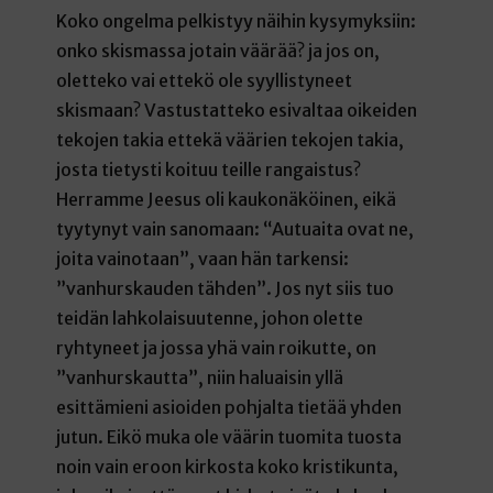
Koko ongelma pelkistyy näihin kysymyksiin:
onko skismassa jotain väärää? ja jos on,
oletteko vai ettekö ole syyllistyneet
skismaan? Vastustatteko esivaltaa oikeiden
tekojen takia ettekä väärien tekojen takia,
josta tietysti koituu teille rangaistus?
Herramme Jeesus oli kaukonäköinen, eikä
tyytynyt vain sanomaan: “Autuaita ovat ne,
joita vainotaan”, vaan hän tarkensi:
”vanhurskauden tähden”. Jos nyt siis tuo
teidän lahkolaisuutenne, johon olette
ryhtyneet ja jossa yhä vain roikutte, on
”vanhurskautta”, niin haluaisin yllä
esittämieni asioiden pohjalta tietää yhden
jutun. Eikö muka ole väärin tuomita tuosta
noin vain eroon kirkosta koko kristikunta,