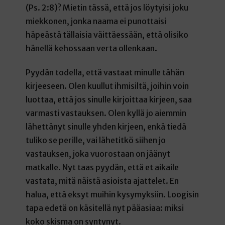
(Ps. 2:8)? Mietin tässä, että jos löytyisi joku
miekkonen, jonka naama ei punottaisi
häpeästä tällaisia väittäessään, että olisiko
hänellä kehossaan verta ollenkaan.
Pyydän todella, että vastaat minulle tähän
kirjeeseen. Olen kuullut ihmisiltä, joihin voin
luottaa, että jos sinulle kirjoittaa kirjeen, saa
varmasti vastauksen. Olen kyllä jo aiemmin
lähettänyt sinulle yhden kirjeen, enkä tiedä
tuliko se perille, vai lähetitkö siihen jo
vastauksen, joka vuorostaan on jäänyt
matkalle. Nyt taas pyydän, että et aikaile
vastata, mitä näistä asioista ajattelet. En
halua, että eksyt muihin kysymyksiin. Loogisin
tapa edetä on käsitellä nyt pääasiaa: miksi
koko skisma on syntynyt.