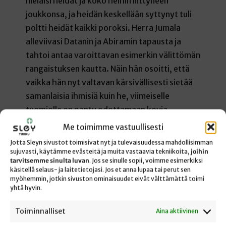
nielaisi heidät ja koko heihin liittyneen
joukkonsa, ja heidän keskellään syttynyt tuli
poltti heidät kaikki poroksi. Herra Jumala
alleviivasi Datanin ja Abiramin tapausta ja
tahtoi antaa varoittavan esimerkin välittömän
rangaistuksen kautta. Näin hän osoitti, että
vaikka hän nyt valtavan kärsivällisesti sietää
samanlaisia ihmisiä kuin he, viimeiselle
tuomiolle on pantu odottamaan kovia
seuraamuksia.
Me toimimme vastuullisesti
Jotta Sleyn sivustot toimisivat nyt ja tulevaisuudessa mahdollisimman
Nythän en aio ollenkaan arvostella teidän
sujuvasti, käytämme evästeitä ja muita vastaavia tekniikoita,
joihin
logiikkaanne, jos olette noudattaneet sitä
tarvitsemme sinulta luvan
. Jos se sinulle sopii, voimme esimerkiksi
käsitellä selaus- ja laitetietojasi. Jos et anna lupaa tai perut sen
silloin, kun Optatuksen kerrotaan raivonneen
myöhemmin, jotkin sivuston ominaisuudet eivät välttämättä toimi
mielenvikaisen vallanhimonsa ajamana ja kun
yhtä hyvin.
hänen päälleen kasautuivat syytöksiksi koko
Toiminnalliset
Aina aktiivinen
Afrikan kristittyjen itku ja voihke, mukaan