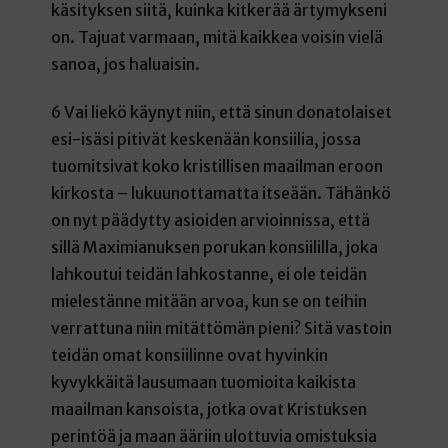
käsityksen siitä, kuinka kitkerää ärtymykseni
on. Tajuat varmaan, mitä kaikkea voisin vielä
sanoa, jos haluaisin.
6 Vai liekö käynyt niin, että sinun donatolaiset
esi-isäsi pitivät keskenään konsiilia, jossa
tuomitsivat koko kristillisen maailman eroon
kirkosta – lukuunottamatta itseään. Tähänkö
on nyt päädytty asioiden arvioinnissa, että
sillä Maximianuksen porukan konsiililla, joka
lahkoutui teidän lahkostanne, ei ole teidän
mielestänne mitään arvoa, kun se on teihin
verrattuna niin mitättömän pieni? Sitä vastoin
teidän omat konsiilinne ovat hyvinkin
kyvykkäitä lausumaan tuomioita kaikista
maailman kansoista, jotka ovat Kristuksen
perintöä ja maan ääriin ulottuvia omistuksia