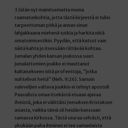
3 Jätän nyt mainitsematta monia
raamatunkohtia, jotta tästä kirjeestä ei tulisi
tarpeettoman pitkä ja annan sinun
lahjakkaana miehenä tutkia ja harkita niitä
omatoimisestikin. Pyydän, että katsot vain
näitä kahta jo itsessään riittävää kohtaa.
Jumalan yhden kansan joukossa suuri
jumalattomien joukko ei muuttanut
kaltaisekseen niitä profeettoja, ”jotka
nuhtelivat heitä” (Neh. 9:26). Samoin
valeveljien valtava joukkio ei tehnyt apostoli
Paavalista omaa itsekästä etuaan ajavaa
ihmistä, joka ei välittäisi Jeesuksen Kristuksen
asiasta, vaikka tämä oli heidän kanssaan
samassa kirkossa. Tästä seuraa selvästi, että
yksikään paha ihminen ei tee samanlaista