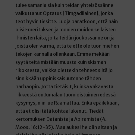
tulee samanlaisia kuin teidän yhteisössänne
vaikuttanut Optatus [Timgadilainen], jonka
teot hyvin tiesitte. Luoja paratkoon, että näin
olisi Emerituksen ja monien muiden sellaisten
ihmisten laita, joita teidän joukossanne on ja
joista olen varma, että te ette ole tuon miehen
tekojen kannalla ollenkaan. Emme mekään
syytä teitä mistään muusta kuin skisman
rikoksesta, vaikka olettekin tehneet siitä jo
sinnikkään uppiniskaisuutenne tähden
harhaopin. Jotta tietäisit, kuinka vakavasta
rikkeestä on Jumalan tuomioistuimen edessä
kysymys, niin lue Raamattua. Enkä epäilekään,
että et olisi tätä kohtaa lukenut. Tiedät
kertomuksen Datanista ja Abiramista (4.
Moos. 16:12-35). Maa aukesi heidän altaan ja