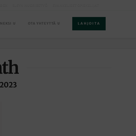
LBOX
SLEYN NUORISOTYÖ
EVANKELISET OPISKELIJAT
ENEKSI
OTA YHTEYTTÄ
LAHJOITA
nth
 2023