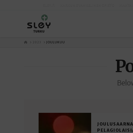
SLEY.FI
KARKUN EVANKELINEN OPISTO
MAATA 
ETUSIVU
2023
JOULUKUU
Po
Below
JOULUSAARN
PELAGIOLAISI