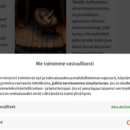
Tänään, kolmantena
ulle
adventtisunnuntaina,
on jumalallisen
neet
opetuksen aiheena
sen,
Johannes Kastaja, joka
kutsuu ihmisyksilöitä
istä
kääntymään kohti pian
uuria
läsnä olevaa Messiasta.
.
Johannes Kastajan
kutsuhuuto…
Me toimimme vastuullisesti
xi
…
yn sivustot toimisivat nyt ja tulevaisuudessa mahdollisimman sujuvasti, käyt
 ja muita vastaavia tekniikoita,
joihin tarvitsemme sinulta luvan
. Jos se sinull
imerkiksi käsitellä selaus- ja laitetietojasi. Jos et anna lupaa tai perut sen m
vuston ominaisuudet eivät välttämättä toimi yhtä hyvin.
nalliset
Aina aktiiv
ot