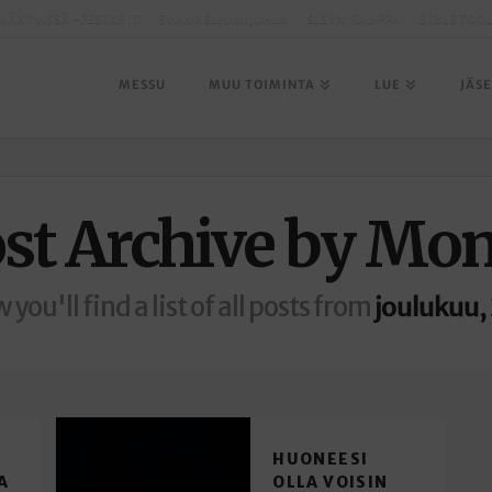
NÄKYVISSÄ -FESTARIT
EVANKELIUMIJUHLA
SLEYN KAUPPA
BIBLE TOO
MESSU
MUU TOIMINTA
LUE
JÄS
st Archive by Mo
 you'll find a list of all posts from
joulukuu,
A
HUONEESI
A
OLLA VOISIN