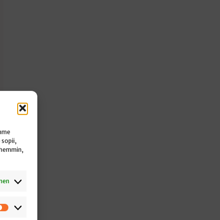
ämme
e sopii,
yöhemmin,
inen
Tilastot