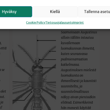
HYTTYSEN
Hyväksy
Kiellä
Tallenna aset
IMUKÄRSÄ
Cookie Policy
Tietosuojalausunto
Imprint
Saarnoissaan Augustinus
silloin tällöin intoutuu
,
kuvailemaan
 että
luomakunnan ihmeitä,
a
kuten seuraavassa
psalmienarraation
katkelmassa.
a se
Augustinuksen mielestä
luomakunta on
o
ihmeellisesti ja kauniisti
suunniteltu, ja
 olet
suunnitelmallisuus
nut.
näkyy aivan pienissäkin
 ja
eliöissä. Esimerkkeinä
i!
hän monesti käyttää