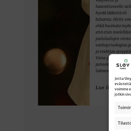
väsyneelle ja
haavoittuneelle siel
hyvää lääkettä eli
balsamia. Olette voi
ehkä huomata myös 
että etsin mielelläni
joululaulujen vieste
vanhoja teologisia j
ja tradition syvyyttä
Viime pyhänä tuli
puheeksi, kuinka Ve
Salmen Sydämeeni
Jotta Sle
evästeitä
voimme es
jotkin si
Toimin
Tilast