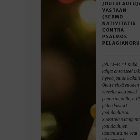
JOULULAULUJ
VASTAAN
(SERMO
NATIVITATIS
CONTRA
PSALMOS
PELAGIANOR
Joh. 1:1–14 ** Kuka
lahjat ansaitsee? Oi
hyvää joulua kaikill
Olette ehkä vuosien
varrella saattaneet
panna merkille, että
pidän kovasti
joululauluista.
Suosittelen lämpimä
joululaulujen
laulamista, ne ovat