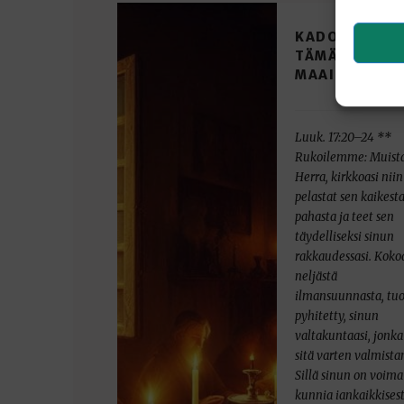
KADOTKOON
TÄMÄ
MAAILMA
Luuk. 17:20–24 **
Rukoilemme: Muista
Herra, kirkkoasi niin
pelastat sen kaikest
pahasta ja teet sen
täydelliseksi sinun
rakkaudessasi. Koko
neljästä
ilmansuunnasta, tu
pyhitetty, sinun
valtakuntaasi, jonka
sitä varten valmista
Sillä sinun on voima
kunnia iankaikkisest