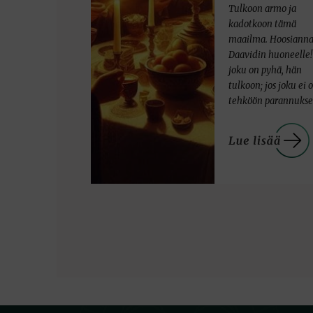
Tulkoon armo ja
kadotkoon tämä
maailma. Hoosiann
Daavidin huoneelle!
joku on pyhä, hän
tulkoon; jos joku ei o
tehköön parannuks