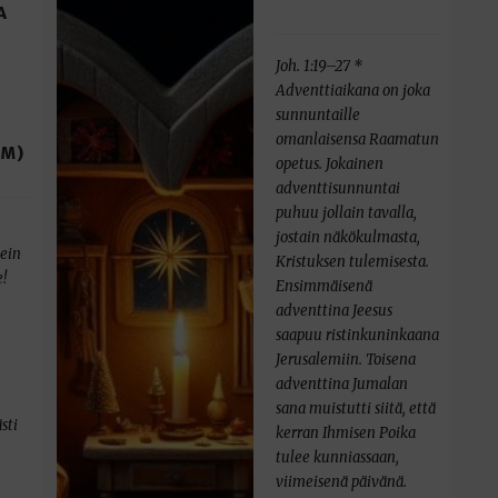
A
Joh. 1:19–27 *
Adventtiaikana on joka
sunnuntaille
omanlaisensa Raamatun
UM)
opetus. Jokainen
adventtisunnuntai
puhuu jollain tavalla,
jostain näkökulmasta,
kein
Kristuksen tulemisesta.
e!
Ensimmäisenä
adventtina Jeesus
saapuu ristinkuninkaana
Jerusalemiin. Toisena
adventtina Jumalan
sana muistutti siitä, että
sti
kerran Ihmisen Poika
tulee kunniassaan,
viimeisenä päivänä.