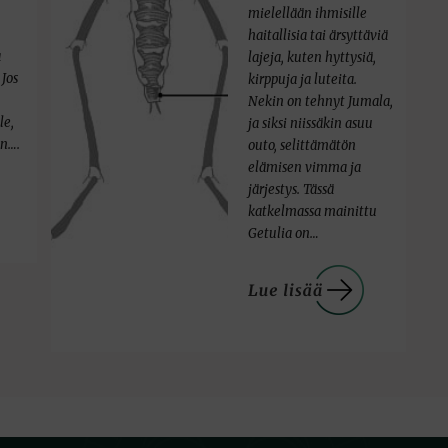
mielellään ihmisille
haitallisia tai ärsyttäviä
a
lajeja, kuten hyttysiä,
 Jos
kirppuja ja luteita.
Nekin on tehnyt Jumala,
le,
ja siksi niissäkin asuu
en….
outo, selittämätön
elämisen vimma ja
järjestys. Tässä
katkelmassa mainittu
Getulia on…