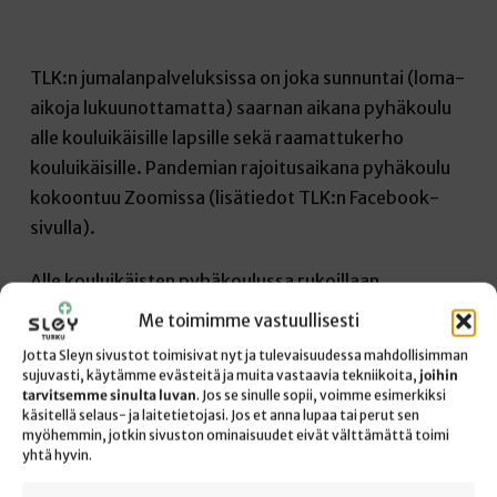
TLK:n jumalanpalveluksissa on joka sunnuntai (loma-
aikoja lukuunottamatta) saarnan aikana pyhäkoulu
alle kouluikäisille lapsille sekä raamattukerho
kouluikäisille. Pandemian rajoitusaikana pyhäkoulu
kokoontuu Zoomissa (lisätiedot TLK:n Facebook-
sivulla).
Alle kouluikäisten pyhäkoulussa rukoillaan,
lauletaan, jutellaan, askarrellaan ja tutustutaan
Me toimimme vastuullisesti
yhdessä Raamattuun.
Jotta Sleyn sivustot toimisivat nyt ja tulevaisuudessa mahdollisimman
sujuvasti, käytämme evästeitä ja muita vastaavia tekniikoita,
joihin
Kouluikäisille tarkoitetussa raamattukerhossa on
tarvitsemme sinulta luvan
. Jos se sinulle sopii, voimme esimerkiksi
käsitellä selaus- ja laitetietojasi. Jos et anna lupaa tai perut sen
joka kolmas kerta kaikenikäisille koululaisille
myöhemmin, jotkin sivuston ominaisuudet eivät välttämättä toimi
yhteinen, monipuolisesti havainnollistettu
yhtä hyvin.
raamattuopetus. Muilla kerroilla 6.-9. luokkalaiset