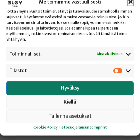
Kastaja on kastanut Jeesuksen ja taivaasta on
Me toimimme vastuullisesti
kuulunut ääni: Tämä on minun rakas Poikani,
Jotta Sleyn sivustot toimisivat nyt ja tulevaisuudessa mahdollisimman
kuulkaa häntä. Jeesuksen julkisen toiminnan pitäisi
sujuvasti, käytämme evästeitä ja muita vastaavia tekniikoita,
joihin
siis tästä hetkestä alkaa, mutta…
tarvitsemme sinulta luvan
. Jos se sinulle sopii, voimme esimerkiksi
käsitellä selaus- ja laitetietojasi. Jos et anna lupaa tai perut sen
myöhemmin, jotkin sivuston ominaisuudet eivät välttämättä toimi
yhtä hyvin.
Toiminnalliset
Aina aktiivinen
Tilastot
Tilastot
Hyväksy
Kiellä
Tallenna asetukset
Cookie Policy
Tietosuojalausunto
Imprint