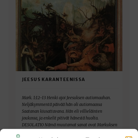
JEESUS KARANTEENISSA
Mark. 1:12–13 Henki ajoi Jeesuksen autiomaahan.
Neljäkymmentä päivää hän oli autiomaassa
Saatanan kiusattavana. Hän eli villieläinten
joukossa, ja enkelit pitivät hänestä huolta.
DESOLATIO Nämä muutamat sanat ovat Markuksen
evankeliumin alusta, heti sen jälkeen, kun Johannes