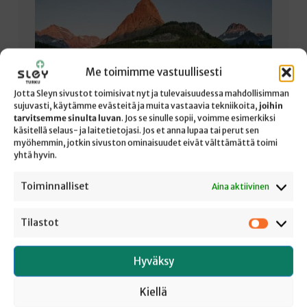
Me toimimme vastuullisesti
Jotta Sleyn sivustot toimisivat nyt ja tulevaisuudessa mahdollisimman
sujuvasti, käytämme evästeitä ja muita vastaavia tekniikoita,
joihin
tarvitsemme sinulta luvan
. Jos se sinulle sopii, voimme esimerkiksi
käsitellä selaus- ja laitetietojasi. Jos et anna lupaa tai perut sen
myöhemmin, jotkin sivuston ominaisuudet eivät välttämättä toimi
yhtä hyvin.
EI KYSELLYT, EI SYYTELLYT
Toiminnalliset
Aina aktiivinen
On olemassa sellaisia Raamatun sanoja, jotka ovat
Tilastot
Tilastot
tuttuja syvästä lapsuudesta asti ja aivan kuin kädessä
sileäksi kuluneita, ja silti niissä on jotain
Hyväksy
selittämätöntä ja aina yhä uudelleen outoa ja uutta.
Tällainen Raamatun sana on minulle itselleni ollut
Kiellä
aina tämän sunnuntain psalmiteksti, joka on tänään