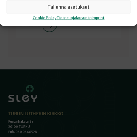
saarnatekstini. Voit kuunnella sen istuen, jos lupaat,
Tallenna asetukset
että kuuntelet sen keskittyen ja niin, että jos lapsi…
Cookie Policy
Tietosuojalausunto
Imprint
TURUN LUTHERIN KIRKKO
Puutarhakatu 8a
20100 TURKU
Puh. 040 0466528