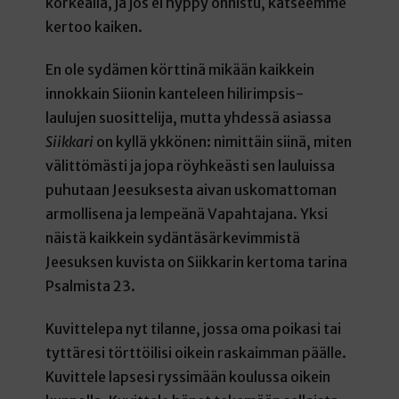
korkealla, ja jos ei hyppy onnistu, katseemme
kertoo kaiken.
En ole sydämen körttinä mikään kaikkein
innokkain Siionin kanteleen hilirimpsis-
laulujen suosittelija, mutta yhdessä asiassa
Siikkari
on kyllä ykkönen: nimittäin siinä, miten
välittömästi ja jopa röyhkeästi sen lauluissa
puhutaan Jeesuksesta aivan uskomattoman
armollisena ja lempeänä Vapahtajana. Yksi
näistä kaikkein sydäntäsärkevimmistä
Jeesuksen kuvista on Siikkarin kertoma tarina
Psalmista 23.
Kuvittelepa nyt tilanne, jossa oma poikasi tai
tyttäresi törttöilisi oikein raskaimman päälle.
Kuvittele lapsesi ryssimään koulussa oikein