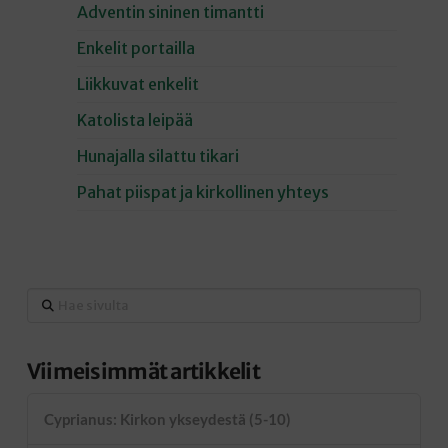
Adventin sininen timantti
Enkelit portailla
Liikkuvat enkelit
Katolista leipää
Hunajalla silattu tikari
Pahat piispat ja kirkollinen yhteys
Hae
sivulta
Viimeisimmät artikkelit
Cyprianus: Kirkon ykseydestä (5-10)