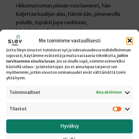
rikkumattoman pinnan vuorilammet, hän
kuljettaa kuulijan alas, hämärään, pimeneville
poluille, lopuksi jopa sankkaan,
käsinkosketeltavaan pimeyteen, jossa
pakokauhu uhkaa ja ahdistus kuristaa kurkun.
Me toimimme vastuullisesti
Suomalaiset ovat oppineet lukemaan
Jotta Sleyn sivustot toimisivat nyt ja tulevaisuudessa mahdollisimman
yksinkertaisesti raskaiden ja pelottavien
sujuvasti, käytämme evästeitä ja muita vastaavia tekniikoita,
joihin
tarvitsemme sinulta luvan
. Jos se sinulle sopii, voimme esimerkiksi
elämänvaiheiden kuvan näin:
käsitellä selaus- ja laitetietojasi. Jos et anna lupaa tai perut sen
myöhemmin, jotkin sivuston ominaisuudet eivät välttämättä toimi
yhtä hyvin.
vaikka minä kulkisin pimeässä laaksossa, en
pelkäisi mitään pahaa
Toiminnalliset
Aina aktiivinen
Mutta olet ehkä oppinut tuntemaan
Tilastot
hienoisesti toisenlaisen tavan kääntää tuo
Tilastot
vavahduttava kuva. Jaakko-kuninkaan
Hyväksy
Raamattu sanoo arkaaisella englannilla
hienosti näin: