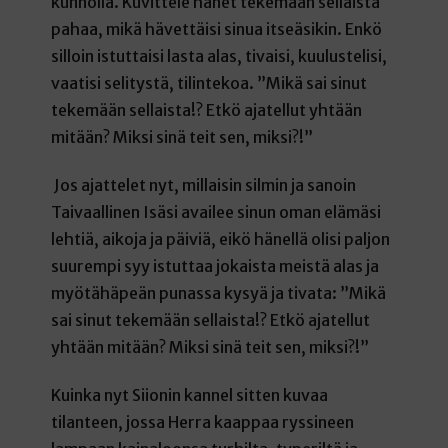
kunnolla. Kuvittele hänet tekemään sellaista
pahaa, mikä hävettäisi sinua itseäsikin. Enkö
silloin istuttaisi lasta alas, tivaisi, kuulustelisi,
vaatisi selitystä, tilintekoa. ”Mikä sai sinut
tekemään sellaista!? Etkö ajatellut yhtään
mitään? Miksi sinä teit sen, miksi?!”
Jos ajattelet nyt, millaisin silmin ja sanoin
Taivaallinen Isäsi availee sinun oman elämäsi
lehtiä, aikoja ja päiviä, eikö hänellä olisi paljon
suurempi syy istuttaa jokaista meistä alas ja
myötähäpeän punassa kysyä ja tivata: ”Mikä
sai sinut tekemään sellaista!? Etkö ajatellut
yhtään mitään? Miksi sinä teit sen, miksi?!”
Kuinka nyt Siionin kannel sitten kuvaa
tilanteen, jossa Herra kaappaa ryssineen