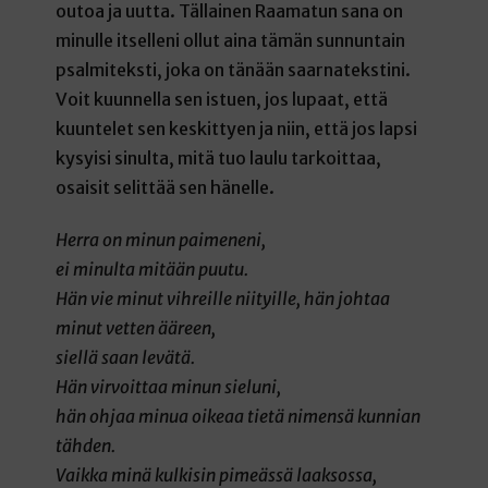
outoa ja uutta. Tällainen Raamatun sana on
minulle itselleni ollut aina tämän sunnuntain
psalmiteksti, joka on tänään saarnatekstini.
Voit kuunnella sen istuen, jos lupaat, että
kuuntelet sen keskittyen ja niin, että jos lapsi
kysyisi sinulta, mitä tuo laulu tarkoittaa,
osaisit selittää sen hänelle.
Herra on minun paimeneni,
ei minulta mitään puutu.
Hän vie minut vihreille niityille, hän johtaa
minut vetten ääreen,
siellä saan levätä.
Hän virvoittaa minun sieluni,
hän ohjaa minua oikeaa tietä nimensä kunnian
tähden.
Vaikka minä kulkisin pimeässä laaksossa,