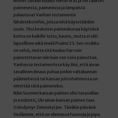
Monet tänään kuullut metaforat ja vertaukset
paimenesta, paimenista ja lampaista
palautuvat Vanhan testamentin
lähdeteksteihin, joissa niitä käytetäänkin
usein. Yksi keskeisin paimenkuvaa käyttävä
kohta on kaikille tuttu, kaunis, mutta ei silti
lapsellinen eikä imelä Psalmi 23. Sen otsikko
on selvä, mutta sitä kuuluu harvoin
painotettavan niin kuin sen voisi painottaa.
Vanhassa testamentissa käy ilmi, että aivan
tavallinen ilmaus puhua jonkin valtakunnan
päämiehestä tai kansan johtohahmosta on
nimittää tätä paimeneksi.
Näin Suomen kansan paimen olisi tasavallan
presidentti, Ukrainan kansan paimen taas
Volodymyr Zelenskyi jne. Tänäkin päivänä
tiedämme, että on olemassa huonoja ja jopa