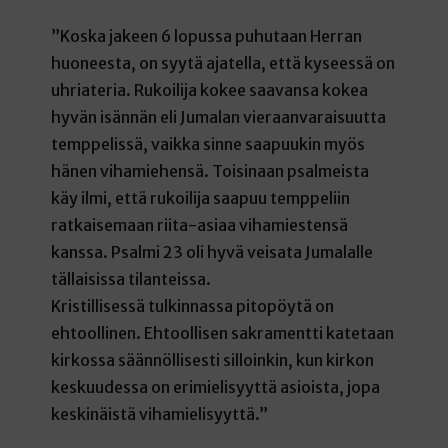
”Koska jakeen 6 lopussa puhutaan Herran
huoneesta, on syytä ajatella, että kyseessä on
uhriateria. Rukoilija kokee saavansa kokea
hyvän isännän eli Jumalan vieraanvaraisuutta
temppelissä, vaikka sinne saapuukin myös
hänen vihamiehensä. Toisinaan psalmeista
käy ilmi, että rukoilija saapuu temppeliin
ratkaisemaan riita-asiaa vihamiestensä
kanssa. Psalmi 23 oli hyvä veisata Jumalalle
tällaisissa tilanteissa.
Kristillisessä tulkinnassa pitopöytä on
ehtoollinen. Ehtoollisen sakramentti katetaan
kirkossa säännöllisesti silloinkin, kun kirkon
keskuudessa on erimielisyyttä asioista, jopa
keskinäistä vihamielisyyttä.”