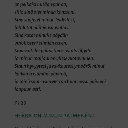
en pelkäisi mitään pahaa,
sillä sinä olet minun kanssani.
Sinä suojelet minua kädelläsi,
johdatat paimensauvallasi.
Sinä katat minulle pöydän
vihollisteni silmien eteen.
Sinä voitelet pääni tuoksuvalla öljyllä,
ja minun maljani on ylitsevuotavainen.
Sinun hyvyytesi ja rakkautesi ympäröi minut
kaikkina elämäni päivinä,
ja minä saan asua Herran huoneessa päivieni
loppuun asti.
Ps 23
HERRA ON MINUN PAIMENENI