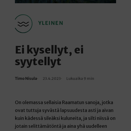
YLEINEN
Ei kysellyt, ei
syytellyt
Timo Nisula
23.4.2023
Lukuaika 9 min
Kirjoittaja
Julkaistu
Lukuaika
On olemassa sellaisia Raamatun sanoja, jotka
ovat tuttuja syvästä lapsuudesta asti ja aivan
kuin kädessä sileäksi kuluneita, ja silti niissä on
jotain selittämätöntä ja aina yhä uudelleen