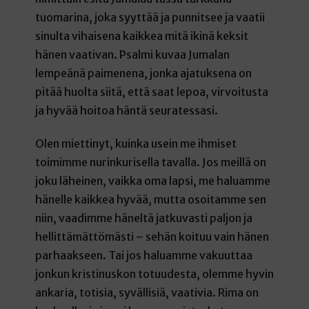
tuomarina, joka syyttää ja punnitsee ja vaatii
sinulta vihaisena kaikkea mitä ikinä keksit
hänen vaativan. Psalmi kuvaa Jumalan
lempeänä paimenena, jonka ajatuksena on
pitää huolta siitä, että saat lepoa, virvoitusta
ja hyvää hoitoa häntä seuratessasi.
Olen miettinyt, kuinka usein me ihmiset
toimimme nurinkurisella tavalla. Jos meillä on
joku läheinen, vaikka oma lapsi, me haluamme
hänelle kaikkea hyvää, mutta osoitamme sen
niin, vaadimme häneltä jatkuvasti paljon ja
hellittämättömästi – sehän koituu vain hänen
parhaakseen. Tai jos haluamme vakuuttaa
jonkun kristinuskon totuudesta, olemme hyvin
ankaria, totisia, syvällisiä, vaativia. Rima on