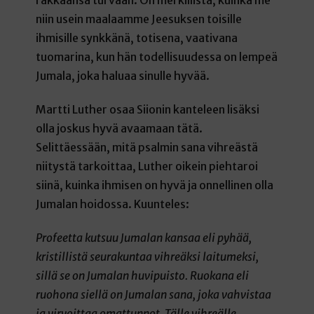
rakkaansa turvaan. On merkillistä, kuinka me
niin usein maalaamme Jeesuksen toisille
ihmisille synkkänä, totisena, vaativana
tuomarina, kun hän todellisuudessa on lempeä
Jumala, joka haluaa sinulle hyvää.
Martti Luther osaa Siionin kanteleen lisäksi
olla joskus hyvä avaamaan tätä.
Selittäessään, mitä psalmin sana vihreästä
niitystä tarkoittaa, Luther oikein piehtaroi
siinä, kuinka ihmisen on hyvä ja onnellinen olla
Jumalan hoidossa. Kuunteles:
Profeetta kutsuu Jumalan kansaa eli pyhää,
kristillistä seurakuntaa vihreäksi laitumeksi,
sillä se on Jumalan huvipuisto. Ruokana eli
ruohona siellä on Jumalan sana, joka vahvistaa
ja virvoittaa omattunnot. Tälle vihreälle