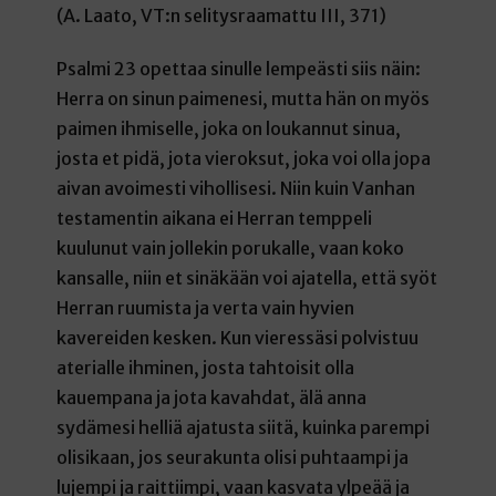
(A. Laato, VT:n selitysraamattu III, 371)
Psalmi 23 opettaa sinulle lempeästi siis näin:
Herra on sinun paimenesi, mutta hän on myös
paimen ihmiselle, joka on loukannut sinua,
josta et pidä, jota vieroksut, joka voi olla jopa
aivan avoimesti vihollisesi. Niin kuin Vanhan
testamentin aikana ei Herran temppeli
kuulunut vain jollekin porukalle, vaan koko
kansalle, niin et sinäkään voi ajatella, että syöt
Herran ruumista ja verta vain hyvien
kavereiden kesken. Kun vieressäsi polvistuu
aterialle ihminen, josta tahtoisit olla
kauempana ja jota kavahdat, älä anna
sydämesi helliä ajatusta siitä, kuinka parempi
olisikaan, jos seurakunta olisi puhtaampi ja
lujempi ja raittiimpi, vaan kasvata ylpeää ja