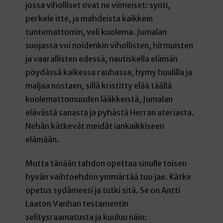
jossa viholliset ovat ne viimeiset: synti,
perkele itte, ja mahdeista kaikkein
tuntemattomin, veli kuolema. Jumalan
suojassa voi noidenkin vihollisten, hirmuisten
ja vaarallisten edessä, nautiskella elämän
pöydässä kaikessa rauhassa, hymy huulilla ja
maljaa nostaen, sillä kristitty elää täällä
kuolemattomuuden lääkkeistä, Jumalan
elävästä sanasta ja pyhästä Herran ateriasta.
Nehän kätkevät meidät iankaikkiseen
elämään.
Mutta tänään tahdon opettaa sinulle toisen
hyvän vaihtoehdon ymmärtää tuo jae. Kätke
opetus sydämeesi ja tutki sitä. Se on Antti
Laaton Vanhan testamentin
selitysraamatusta ja kuuluu näin: