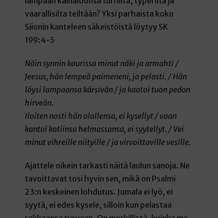
lampaan kainaloonsa turhilta, typeriltä ja
vaarallisilta teiltään? Yksi parhaista koko
Siionin kanteleen säkeistöistä löytyy SK
199:4-5
Näin synnin kourissa minut näki ja armahti /
Jeesus, hän lempeä paimeneni, ja pelasti. / Hän
löysi lampaansa kärsivän / ja kaatoi tuon pedon
hirveän.
Iloiten nosti hän olallensa, ei kysellyt / vaan
kantoi kotiinsa helmassansa, ei syytellyt. / Vei
minut vihreille niityille / ja virvoittaville vesille.
Ajattele oikein tarkasti näitä laulun sanoja. Ne
tavoittavat tosi hyvin sen, mikä on Psalmi
23:n keskeinen lohdutus. Jumala ei lyö, ei
syytä, ei edes kysele, silloin kun pelastaa