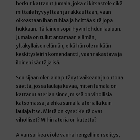
herkut kattanut Jumala, joka ei kitsastele eikä
mittaile hyvyyttään ja rakkauttaan, vaan
oikeastaan ihan tuhlaa ja heittää sitä jopa
hukkaan. Tällainen sopii hyvin lohdun lauluun.
Jumala on tullut antamaan elämän,
yltäkylläisen elämän, eikä hän ole mikään
keskitysleirin komendantti, vaan rakastava ja
iloinen isäntä ja isä.
Sen sijaan olen aina pitänyt vaikeana ja outona
säettä, jossa laulaja kuvaa, miten Jumala on
kattanut aterian sinne, missä on vihollisia
katsomassa ja ehkä samalla aterialla kuin
laulaja itse. Mistä on kyse? Keitä ovat
viholliset? Mihin ateria on katettu?
Aivan surkea ei ole vanha hengellinen selitys,