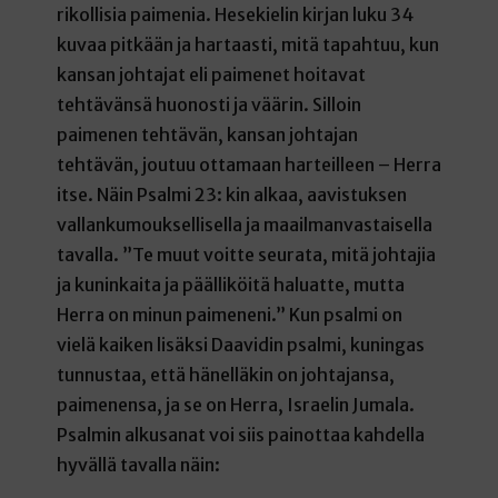
rikollisia paimenia. Hesekielin kirjan luku 34
kuvaa pitkään ja hartaasti, mitä tapahtuu, kun
kansan johtajat eli paimenet hoitavat
tehtävänsä huonosti ja väärin. Silloin
paimenen tehtävän, kansan johtajan
tehtävän, joutuu ottamaan harteilleen – Herra
itse. Näin Psalmi 23: kin alkaa, aavistuksen
vallankumouksellisella ja maailmanvastaisella
tavalla. ”Te muut voitte seurata, mitä johtajia
ja kuninkaita ja päälliköitä haluatte, mutta
Herra on minun paimeneni.” Kun psalmi on
vielä kaiken lisäksi Daavidin psalmi, kuningas
tunnustaa, että hänelläkin on johtajansa,
paimenensa, ja se on Herra, Israelin Jumala.
Psalmin alkusanat voi siis painottaa kahdella
hyvällä tavalla näin: