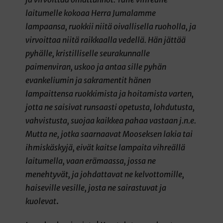
laitumelle kokoaa Herra Jumalamme
lampaansa, ruokkii niitä oivallisella ruoholla, ja
virvoittaa niitä raikkaalla vedellä. Hän jättää
pyhälle, kristilliselle seurakunnalle
paimenviran, uskoo ja antaa sille pyhän
evankeliumin ja sakramentit hänen
lampaittensa ruokkimista ja hoitamista varten,
jotta ne saisivat runsaasti opetusta, lohdutusta,
vahvistusta, suojaa kaikkea pahaa vastaan j.n.e.
Mutta ne, jotka saarnaavat Mooseksen lakia tai
ihmiskäskyjä, eivät kaitse lampaita vihreällä
laitumella, vaan erämaassa, jossa ne
menehtyvät, ja johdattavat ne kelvottomille,
haiseville vesille, josta ne sairastuvat ja
kuolevat
.