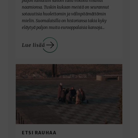
paljon lainatuin sanoin tällä viikolla riisunut
naamionsa. Tuskin kukaan meistä on seurannut
sotauutisia huolettomin ja välinpitämättömin
mielin. Suomalaisilla on historiansa takia kyky
eläytyä paljon muita eurooppalaisia kansoja…
ETSI RAUHAA