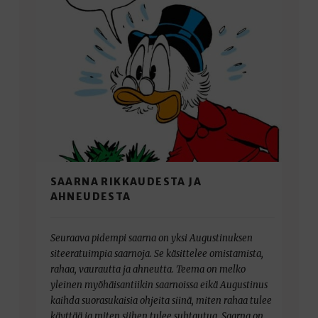
SAARNA RIKKAUDESTA JA
AHNEUDESTA
Seuraava pidempi saarna on yksi Augustinuksen
siteeratuimpia saarnoja. Se käsittelee omistamista,
rahaa, vaurautta ja ahneutta. Teema on melko
yleinen myöhäisantiikin saarnoissa eikä Augustinus
kaihda suorasukaisia ohjeita siinä, miten rahaa tulee
käyttää ja miten siihen tulee suhtautua. Saarna on