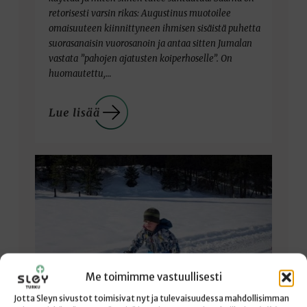
retorisesti varsin rikas: Augustinus muotoilee
omaisuuteen kiinnittyneen ihmisen sisäistä puhetta
suorasanaisin vuorosanoin ja antaa sitten Jumalan
vastata ”pahojen ajatusten koiperhoselle”. On
huomautettu,…
Me toimimme vastuullisesti
Jotta Sleyn sivustot toimisivat nyt ja tulevaisuudessa mahdollisimman