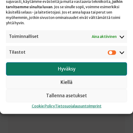
sujuvasti, käytämme evästeitä ja muita vastaavia tekniikoita,
joihin
tarvitsemme sinulta luvan
. Jos se sinulle sopii, voimme esimerkiksi
käsitellä selaus- ja laitetietojasi. Jos et anna lupaa tai perut sen
VOITTAJANA MAALISSA
myöhemmin, jotkin sivuston ominaisuudet eivät välttämättä toimi
yhtä hyvin.
Kor. 9:24–27 RAAKA PELI RANUALLA Silloin kun
Toiminnalliset
Aina aktiivinen
minä olin nuori ja yläasteella ja lukiossa, niin me
vain koulussa olla möllötimme. Joku teki läksyjä
Tilastot
enemmän, joku vähemmän, joku surffaili kokeesta
Tilastot
toiseen hetken inspiraation varassa. Vasta lukion
viimeisellä luokalla me takapulpetin pojat aloimme
Hyväksy
joulukuussa tajuta, että ai niin, mitäs sitä elämällään
tekisi. En muista, että olisin koskaan murehtinut tai
Kiellä
jännittänyt sitä,…
Tallenna asetukset
Cookie Policy
Tietosuojalausunto
Imprint