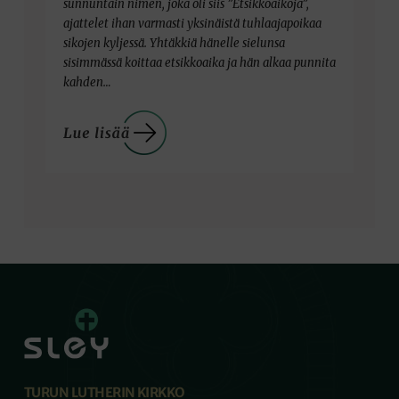
sunnuntain nimen, joka oli siis ”Etsikkoaikoja”,
ajattelet ihan varmasti yksinäistä tuhlaajapoikaa
sikojen kyljessä. Yhtäkkiä hänelle sielunsa
sisimmässä koittaa etsikkoaika ja hän alkaa punnita
kahden…
TURUN LUTHERIN KIRKKO