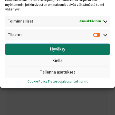
käsitellä selaus- ja laitetietojasi. Jos et anna lupaa tai perut sen
SAIRAUDEN OIREET – KATSO MITEN
myöhemmin, jotkin sivuston ominaisuudet eivät välttämättä toimi
VOIT PARANTUA TARTUNNASTA!
yhtä hyvin.
Toiminnalliset
Aina aktiivinen
Joh 9:1–7, 39–41 Jeesus näki tien sivussa miehen, joka
oli syntymästään saakka ollut sokea. Opetuslapset
Tilastot
kysyivät häneltä: ”Rabbi, kuka on tehnyt sen synnin,
Tilastot
jonka vuoksi hän on syntynyt sokeana? Hän itsekö vai
hänen vanhempansa?” Jeesus vastasi: ”Ei hän eivätkä
Hyväksy
hänen vanhempansa. Niin on tapahtunut, jotta
Jumalan teot tulisivat hänessä julki. Nyt, kun vielä on
Kiellä
päivä, meidän on tehtävä niitä tekoja,…
Tallenna asetukset
Cookie Policy
Tietosuojalausunto
Imprint