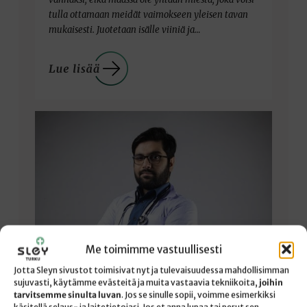
tulla ottamaan meidät vaimokseen yleisen tavan
mukaisesti. Juotetaan isälle viiniä ja…
Me toimimme vastuullisesti
Jotta Sleyn sivustot toimisivat nyt ja tulevaisuudessa mahdollisimman
sujuvasti, käytämme evästeitä ja muita vastaavia tekniikoita,
joihin
tarvitsemme sinulta luvan
. Jos se sinulle sopii, voimme esimerkiksi
ASIANTUNTIJA LISTAA KAUHEAN