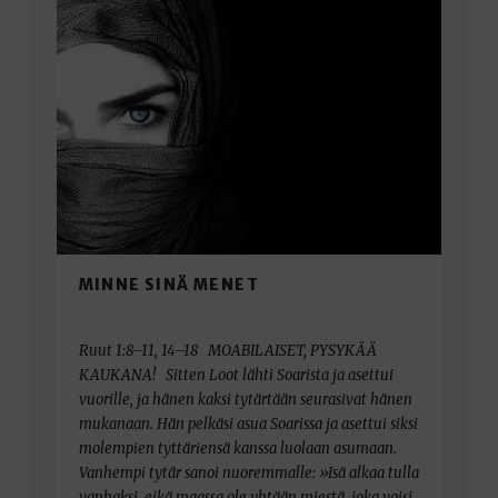
MINNE SINÄ MENET
Ruut 1:8–11, 14–18 MOABILAISET, PYSYKÄÄ
KAUKANA! Sitten Loot lähti Soarista ja asettui
vuorille, ja hänen kaksi tytärtään seurasivat hänen
mukanaan. Hän pelkäsi asua Soarissa ja asettui siksi
molempien tyttäriensä kanssa luolaan asumaan.
Vanhempi tytär sanoi nuoremmalle: »Isä alkaa tulla
vanhaksi, eikä maassa ole yhtään miestä, joka voisi