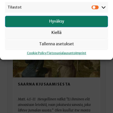
Tilastot
Tilastot
Hyväksy
Kiellä
Tallenna asetukset
Cookie Policy
Tietosuojalausunto
Imprint
SAARNA KIUSAAMISESTA
Matt. 4:1–11 Hengellinen nälkä ”Ei ihminen elä
ainoastaan leivästä, vaan jokaisesta sanasta, joka
lähtee Jumalan suusta.” Olen kuullut itse monta