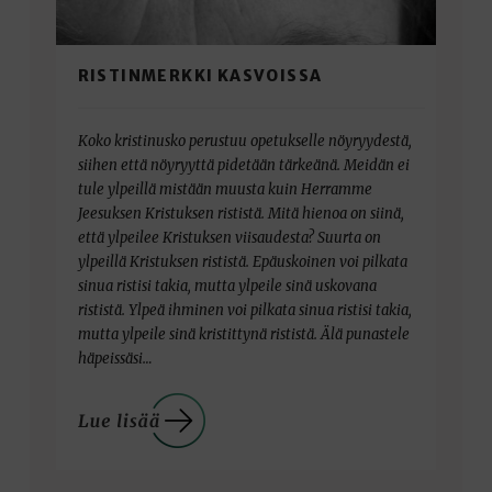
RISTINMERKKI KASVOISSA
Koko kristinusko perustuu opetukselle nöyryydestä,
siihen että nöyryyttä pidetään tärkeänä. Meidän ei
tule ylpeillä mistään muusta kuin Herramme
Jeesuksen Kristuksen rististä. Mitä hienoa on siinä,
että ylpeilee Kristuksen viisaudesta? Suurta on
ylpeillä Kristuksen rististä. Epäuskoinen voi pilkata
sinua ristisi takia, mutta ylpeile sinä uskovana
rististä. Ylpeä ihminen voi pilkata sinua ristisi takia,
mutta ylpeile sinä kristittynä rististä. Älä punastele
häpeissäsi…