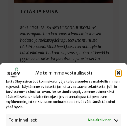
TYTÄR JA POIKA
Matt. 15:21–28 SAAKO ULKONA RUKOILLA?
Nuorempana luin kertomusta kanaanilaisnaisen
hädästä ja ruokapöydältä putoavista muruista
närkästyneenä. Miksi hyvä Jeesus on noin tyly ja
ikävä eikä vain heti auta lapsensa puolesta itkevää ja
pyytävää äitiä? Miksi Jeesuksen opetuslapsetkin
kypsyvät nopeammin naisen huutamiseen? Nyt
vanhempana, kun silmät ovat koventuneet ja
Me toimimme vastuullisesti
ajattelu paatunut tämän maailman hädän ja
Jotta Sleyn sivustot toimisivat nyt ja tulevaisuudessa mahdollisimman
avunpyytäjien loppumattoman laulun edessä, en…
sujuvasti, käytämme evästeitä ja muita vastaavia tekniikoita,
joihin
tarvitsemme sinulta luvan
. Jos se sinulle sopii, voimme esimerkiksi
käsitellä selaus- ja laitetietojasi. Jos et anna lupaa tai perut sen
myöhemmin, jotkin sivuston ominaisuudet eivät välttämättä toimi
yhtä hyvin.
Toiminnalliset
Aina aktiivinen