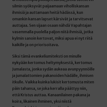
silmin syöksyvät paijaamaan viholliskansan
ihmisiä ja auttamaan heitä hädässä, kun
omankin kansan lapset kärsivät ja tarvitsevat
auttajaa. Sen sijaan osaan nähdä Vapahtajan
vasemmalla puolella paljon niitä ihmisiä, jotka
kylmin sanoin kertovat, miksi apua ei nyt riitä
kaikille ja on priorisoitava.
Siksi tämä evankeliumiteksti on minulle
nykyään kertomus heltymyksestä, kertomus
Jumalasta, jonka sydän aukeaa avunpyynnöille
ja jumalattomien pakanoiden hädälle, ihmisen
itkulle. Vaikka kuinka lukisit kertomusta miten
päin tahansa, se joka kerralla päättyy niin,
että Kristus auttaa. Kanaanilainen pakana ja
koira, likainen ihminen, yksi niistä