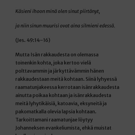
Käsieni ihoon minä olen sinut piirtänyt,
ja niin sinun muurisi ovat aina silmieni edessä.
(Jes. 49:14–16)
Mutta Isän rakkaudesta on olemassa
toinenkin kohta, joka kertoo vielä
polttavammin ja järkyttävämmin hänen
rakkaudestaan meitä kohtaan. Siinä lyhyessä
raamatunjakeessa kerrotaan isänrakkaudesta
ainutta poikaa kohtaan ja isänrakkaudesta
meitä lyhytikäisiä, katoavia, eksyneitä ja
pakomatkalla olevia lapsia kohtaan.
Tarkoittamani raamatunjae löytyy
Johanneksen evankeliumista, ehkä muistat