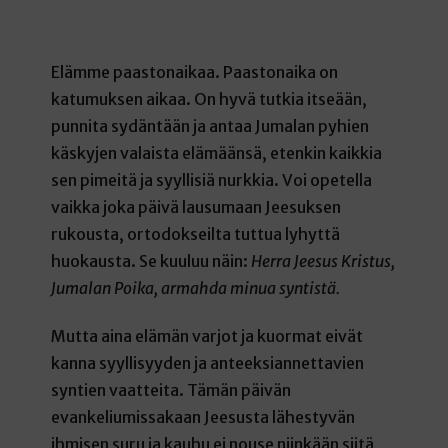
Elämme paastonaikaa. Paastonaika on
katumuksen aikaa. On hyvä tutkia itseään,
punnita sydäntään ja antaa Jumalan pyhien
käskyjen valaista elämäänsä, etenkin kaikkia
sen pimeitä ja syyllisiä nurkkia. Voi opetella
vaikka joka päivä lausumaan Jeesuksen
rukousta, ortodokseilta tuttua lyhyttä
huokausta. Se kuuluu näin:
Herra Jeesus Kristus,
Jumalan Poika, armahda minua syntistä.
Mutta aina elämän varjot ja kuormat eivät
kanna syyllisyyden ja anteeksiannettavien
syntien vaatteita. Tämän päivän
evankeliumissakaan Jeesusta lähestyvän
ihmisen suru ja kauhu ei nouse niinkään siitä,