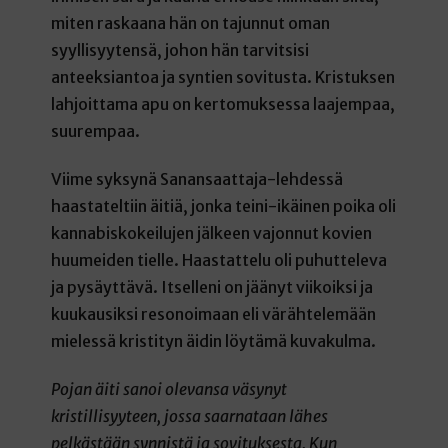
miten raskaana hän on tajunnut oman
syyllisyytensä, johon hän tarvitsisi
anteeksiantoa ja syntien sovitusta. Kristuksen
lahjoittama apu on kertomuksessa laajempaa,
suurempaa.
Viime syksynä Sanansaattaja-lehdessä
haastateltiin äitiä, jonka teini-ikäinen poika oli
kannabiskokeilujen jälkeen vajonnut kovien
huumeiden tielle. Haastattelu oli puhutteleva
ja pysäyttävä. Itselleni on jäänyt viikoiksi ja
kuukausiksi resonoimaan eli värähtelemään
mielessä kristityn äidin löytämä kuvakulma.
Pojan äiti sanoi olevansa väsynyt
kristillisyyteen, jossa saarnataan lähes
pelkästään synnistä ja sovituksesta. Kun