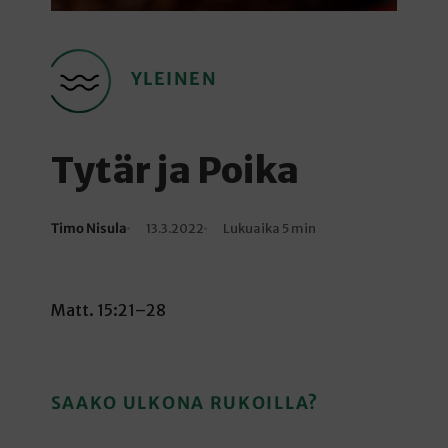
YLEINEN
Tytär ja Poika
Timo Nisula
13.3.2022
Lukuaika 5 min
Kirjoittaja
Julkaistu
Lukuaika
Matt. 15:21–28
SAAKO ULKONA RUKOILLA?