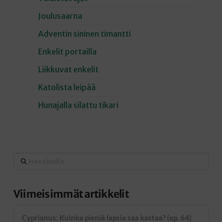
Joulusaarna
Adventin sininen timantti
Enkelit portailla
Liikkuvat enkelit
Katolista leipää
Hunajalla silattu tikari
Hae
sivulta
Viimeisimmät artikkelit
Cyprianus: Kuinka pieniä lapsia saa kastaa? (ep. 64)