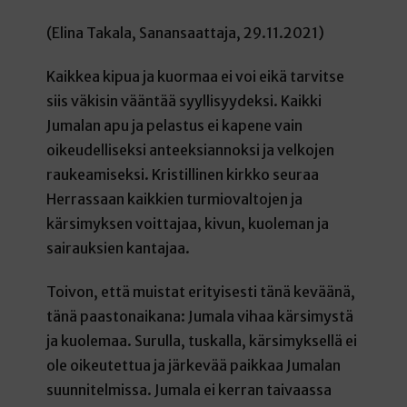
(Elina Takala, Sanansaattaja, 29.11.2021)
Kaikkea kipua ja kuormaa ei voi eikä tarvitse
siis väkisin vääntää syyllisyydeksi. Kaikki
Jumalan apu ja pelastus ei kapene vain
oikeudelliseksi anteeksiannoksi ja velkojen
raukeamiseksi. Kristillinen kirkko seuraa
Herrassaan kaikkien turmiovaltojen ja
kärsimyksen voittajaa, kivun, kuoleman ja
sairauksien kantajaa.
Toivon, että muistat erityisesti tänä keväänä,
tänä paastonaikana: Jumala vihaa kärsimystä
ja kuolemaa. Surulla, tuskalla, kärsimyksellä ei
ole oikeutettua ja järkevää paikkaa Jumalan
suunnitelmissa. Jumala ei kerran taivaassa