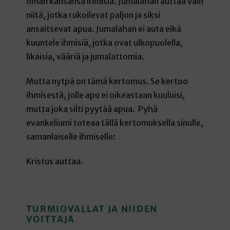
oman kansansa ihmisiä. Jumalahan auttaa vain
niitä, jotka rukoilevat paljon ja siksi
ansaitsevat apua. Jumalahan ei auta eikä
kuuntele ihmisiä, jotka ovat ulkopuolella,
likaisia, vääriä ja jumalattomia.
Mutta nytpä on tämä kertomus. Se kertoo
ihmisestä, jolle apu ei oikeastaan kuuluisi,
mutta joka silti pyytää apua. Pyhä
evankeliumi toteaa tällä kertomuksella sinulle,
samanlaiselle ihmiselle:
Kristus auttaa.
TURMIOVALLAT JA NIIDEN
VOITTAJA