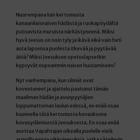
Nuorempana luin kertomusta
kanaanilaisnaisen hädästä ja ruokapöydältä
putoavista muruista närkästyneenä. Miksi
hyvä Jeesus on noin tyly ja ikävä eikä vain heti
auta lapsensa puolesta itkevää ja pyytävää
äitiä? Miksi Jeesuksen opetuslapsetkin
kypsyvät nopeammin naisen huutamiseen?
Nyt vanhempana, kun silmät ovat
koventuneet ja ajattelu paatunut tämän
maailman hädän ja avunpyytäjien
loppumattoman laulun edessä, en enää osaa
kuunnella tätä kertomusta kuvauksena
kovasydämisestä Jeesuksesta. En osaa enää
asettaa Vapahtajan oikealla puolelle vielä
armollisempia pikkujeesuksia, jotka säteilevin