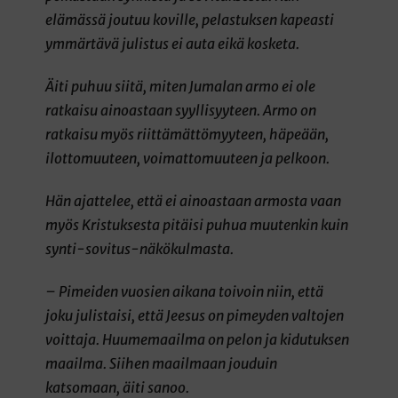
elämässä joutuu koville, pelastuksen kapeasti
ymmärtävä julistus ei auta eikä kosketa.
Äiti puhuu siitä, miten Jumalan armo ei ole
ratkaisu ainoastaan syyllisyyteen. Armo on
ratkaisu myös riittämättömyyteen, häpeään,
ilottomuuteen, voimattomuuteen ja pelkoon.
Hän ajattelee, että ei ainoastaan armosta vaan
myös Kristuksesta pitäisi puhua muutenkin kuin
synti-sovitus-näkökulmasta.
– Pimeiden vuosien aikana toivoin niin, että
joku julistaisi, että Jeesus on pimeyden valtojen
voittaja. Huumemaailma on pelon ja kidutuksen
maailma. Siihen maailmaan jouduin
katsomaan, äiti sanoo.