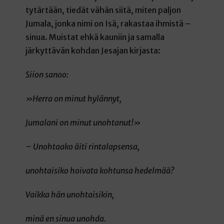
tytärtään, tiedät vähän siitä, miten paljon
Jumala, jonka nimi on Isä, rakastaa ihmistä –
sinua. Muistat ehkä kauniin ja samalla
järkyttävän kohdan Jesajan kirjasta:
Siion sanoo:
»Herra on minut hylännyt,
Jumalani on minut unohtanut!»
– Unohtaako äiti rintalapsensa,
unohtaisiko hoivata kohtunsa hedelmää?
Vaikka hän unohtaisikin,
minä en sinua unohda.