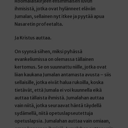
Roomalaiskirjeen ensimmäisen luvun
ihmisistä, jotka ovat hylänneet elävän
Jumalan, sellainen nyt itkee ja pyytää apua
Nasaretin profeetalta.
Ja Kristus auttaa.
On syynsä siihen, miksi pyhässä
evankeliumissa on olemassa tällainen
kertomus. Se on suunnattu niille, jotka ovat
liian kaukana Jumalan antamasta avusta – siis
sellaisille, jotka eivät halua rukoilla, koska
tietävät, että Jumala ei voi kuunnella eikä
auttaa tällaista ihmistä. Jumalahan auttaa
vain niitä, jotka seuraavat häntä täydellä
sydämellä, niitä opetuslapseutettuja
opetuslapsia. Jumalahan auttaa vain omiaan,