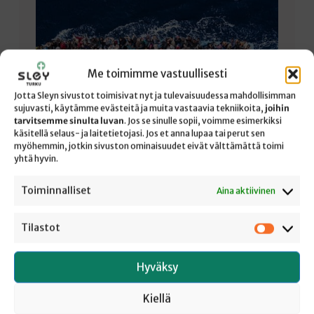
Me toimimme vastuullisesti
Jotta Sleyn sivustot toimisivat nyt ja tulevaisuudessa mahdollisimman
sujuvasti, käytämme evästeitä ja muita vastaavia tekniikoita,
joihin
tarvitsemme sinulta luvan
. Jos se sinulle sopii, voimme esimerkiksi
käsitellä selaus- ja laitetietojasi. Jos et anna lupaa tai perut sen
myöhemmin, jotkin sivuston ominaisuudet eivät välttämättä toimi
yhtä hyvin.
SAMASSA VENEESSÄ
Toiminnalliset
Aina aktiivinen
Joh. 8:46–59 Jeesus sanoi: ”Kuka teistä voi osoittaa,
Tilastot
Tilastot
että minä olen tehnyt syntiä? Ja jos puhun totta,
miksi ette usko minua? Se, joka on lähtöisin
Hyväksy
Jumalasta, kuulee mitä Jumala puhuu. Te ette kuule,
koska ette ole lähtöisin Jumalasta.” Juutalaiset
Kiellä
sanoivat Jeesukselle: ”Sinä olet samarialainen, ja