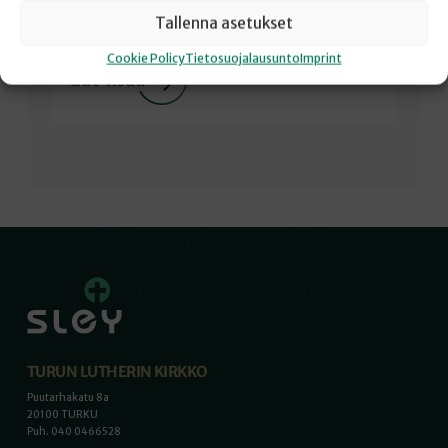
sinussa on paha henki. Eikö asia olekin niin?” Jeesus
Tallenna asetukset
vastasi: ”Ei minussa ole pahaa henkeä….
Cookie Policy
Tietosuojalausunto
Imprint
TURUN LUTHERIN KIRKKO
Puutarhakatu 8a
20100 TURKU
Puh. 040 0466528