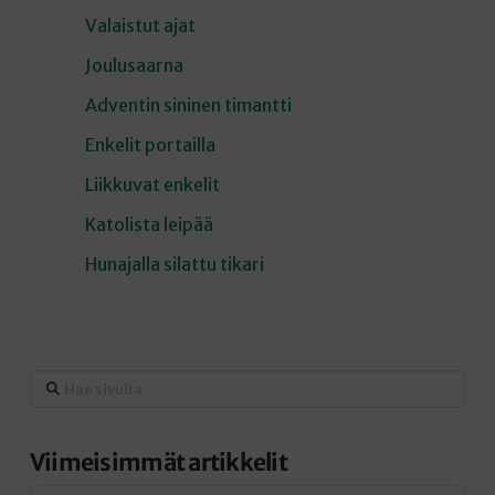
Valaistut ajat
Joulusaarna
Adventin sininen timantti
Enkelit portailla
Liikkuvat enkelit
Katolista leipää
Hunajalla silattu tikari
Hae
sivulta
Viimeisimmät artikkelit