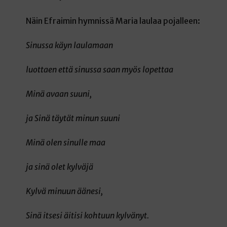
Näin Efraimin hymnissä Maria laulaa pojalleen:
Sinussa käyn laulamaan
luottaen että sinussa saan myös lopettaa
Minä avaan suuni,
ja Sinä täytät minun suuni
Minä olen sinulle maa
ja sinä olet kylväjä
Kylvä minuun äänesi,
Sinä itsesi äitisi kohtuun kylvänyt.