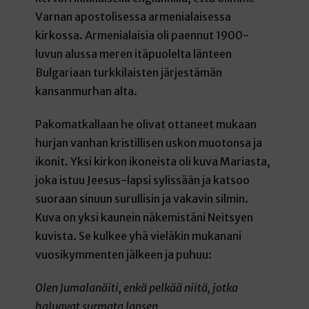
Varnan apostolisessa armenialaisessa
kirkossa. Armenialaisia oli paennut 1900-
luvun alussa meren itäpuolelta länteen
Bulgariaan turkkilaisten järjestämän
kansanmurhan alta.
Pakomatkallaan he olivat ottaneet mukaan
hurjan vanhan kristillisen uskon muotonsa ja
ikonit. Yksi kirkon ikoneista oli kuva Mariasta,
joka istuu Jeesus-lapsi sylissään ja katsoo
suoraan sinuun surullisin ja vakavin silmin.
Kuva on yksi kaunein näkemistäni Neitsyen
kuvista. Se kulkee yhä vieläkin mukanani
vuosikymmenten jälkeen ja puhuu:
Olen Jumalanäiti, enkä pelkää niitä, jotka
haluavat surmata lapsen.