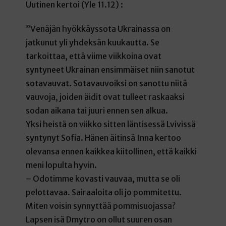
Uutinen kertoi (Yle 11.12) :
”Venäjän hyökkäyssota Ukrainassa on
jatkunut yli yhdeksän kuukautta. Se
tarkoittaa, että viime viikkoina ovat
syntyneet Ukrainan ensimmäiset niin sanotut
sotavauvat. Sotavauvoiksi on sanottu niitä
vauvoja, joiden äidit ovat tulleet raskaaksi
sodan aikana tai juuri ennen sen alkua.
Yksi heistä on viikko sitten läntisessä Lvivissä
syntynyt Sofia. Hänen äitinsä Inna kertoo
olevansa ennen kaikkea kiitollinen, että kaikki
meni lopulta hyvin.
– Odotimme kovasti vauvaa, mutta se oli
pelottavaa. Sairaaloita oli jo pommitettu.
Miten voisin synnyttää pommisuojassa?
Lapsen isä Dmytro on ollut suuren osan