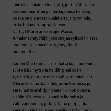
kuin ukrainalainen Inna-äiti, joutuu Mariakin
pakenemaan ihan pienen lapsensa kanssa,
koska on olemassa kuninkaita ja tyranneja,
jotka haluavat tappaa lapsen.
Neitsyt Maria on vaarojen Maria,
Jumalansynnyttäjä, joka suojaa sylissään lasta
kuolemalta, vaaroilta, kylmyydeltä,
pimeydeltä.
Saman Mustanmeren rannalta kuin Inna-äiti,
tuore isä Dmytro ja heidän pieni Sofia-
tyttönsä, ovat kotoisin myös armenialaiset.
Olin joskus matkalla Bulgarian Varnassa ja
sattumalta erehdyin pienen kirkon ovesta
sisään. Kirkossa oli kauniita ikoneita ja
vakavanoloinen, pitkä ja laiha pappi, joka
kertoi rikkinäisellä englannilla, että olimme