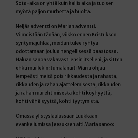
Sota-aika on yhtä kuin kallis aika ja tuo sen
myötä paljon murhetta ja huolta.
Neljäs adventti on Marian adventti.
Viimeistään tänään, viikko ennen Kristuksen
syntymäjuhlaa, meidän tulee ryhtyä
odottamaan joulua hengellisessä paastossa.
Haluan sanoa vakavasti ensin itselleni, ja sitten
ehkä muillekin: Jumalanäiti Maria ohjaa
lempeästi meitä pois rikkaudesta ja rahasta,
rikkauden ja rahan ajattelemisesta, rikkauden
ja rahan murehtimisesta kohti köyhyyttä,
kohti vähäisyyttä, kohti tyytymistä.
Omassa ylistyslaulussaan Luukkaan
evankeliumissa Jeesuksen äiti Maria sanoo: