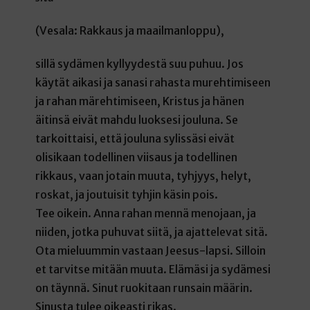
(Vesala: Rakkaus ja maailmanloppu),
sillä sydämen kyllyydestä suu puhuu. Jos
käytät aikasi ja sanasi rahasta murehtimiseen
ja rahan märehtimiseen, Kristus ja hänen
äitinsä eivät mahdu luoksesi jouluna. Se
tarkoittaisi, että jouluna sylissäsi eivät
olisikaan todellinen viisaus ja todellinen
rikkaus, vaan jotain muuta, tyhjyys, helyt,
roskat, ja joutuisit tyhjin käsin pois.
Tee oikein. Anna rahan mennä menojaan, ja
niiden, jotka puhuvat siitä, ja ajattelevat sitä.
Ota mieluummin vastaan Jeesus-lapsi. Silloin
et tarvitse mitään muuta. Elämäsi ja sydämesi
on täynnä. Sinut ruokitaan runsain määrin.
Sinusta tulee oikeasti rikas.