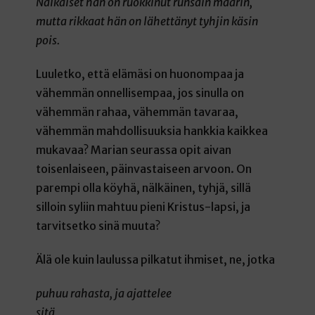
Nälkäiset hän on ruokkinut runsain määrin,
mutta rikkaat hän on lähettänyt tyhjin käsin
pois.
Luuletko, että elämäsi on huonompaa ja
vähemmän onnellisempaa, jos sinulla on
vähemmän rahaa, vähemmän tavaraa,
vähemmän mahdollisuuksia hankkia kaikkea
mukavaa? Marian seurassa opit aivan
toisenlaiseen, päinvastaiseen arvoon. On
parempi olla köyhä, nälkäinen, tyhjä, sillä
silloin syliin mahtuu pieni Kristus-lapsi, ja
tarvitsetko sinä muuta?
Älä ole kuin laulussa pilkatut ihmiset, ne, jotka
puhuu rahasta, ja ajattelee
sitä