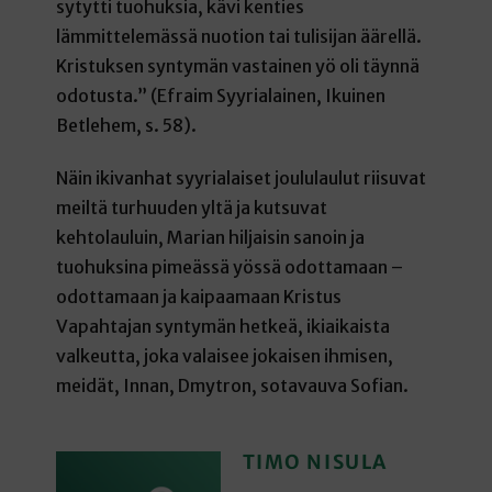
sytytti tuohuksia, kävi kenties
lämmittelemässä nuotion tai tulisijan äärellä.
Kristuksen syntymän vastainen yö oli täynnä
odotusta.” (Efraim Syyrialainen, Ikuinen
Betlehem, s. 58).
Näin ikivanhat syyrialaiset joululaulut riisuvat
meiltä turhuuden yltä ja kutsuvat
kehtolauluin, Marian hiljaisin sanoin ja
tuohuksina pimeässä yössä odottamaan –
odottamaan ja kaipaamaan Kristus
Vapahtajan syntymän hetkeä, ikiaikaista
valkeutta, joka valaisee jokaisen ihmisen,
meidät, Innan, Dmytron, sotavauva Sofian.
TIMO NISULA