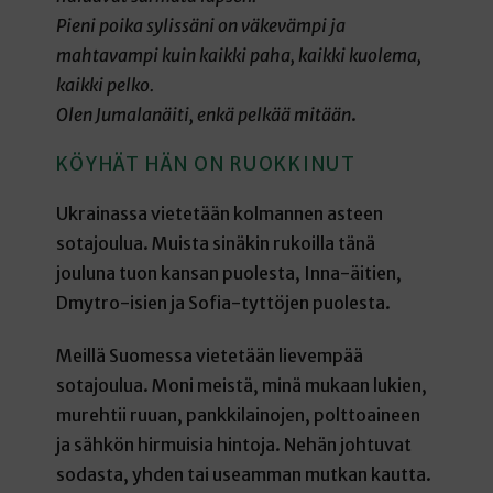
Pieni poika sylissäni on väkevämpi ja
mahtavampi kuin kaikki paha, kaikki kuolema,
kaikki pelko.
Olen Jumalanäiti, enkä pelkää mitään
.
KÖYHÄT HÄN ON RUOKKINUT
Ukrainassa vietetään kolmannen asteen
sotajoulua. Muista sinäkin rukoilla tänä
jouluna tuon kansan puolesta, Inna-äitien,
Dmytro-isien ja Sofia-tyttöjen puolesta.
Meillä Suomessa vietetään lievempää
sotajoulua. Moni meistä, minä mukaan lukien,
murehtii ruuan, pankkilainojen, polttoaineen
ja sähkön hirmuisia hintoja. Nehän johtuvat
sodasta, yhden tai useamman mutkan kautta.