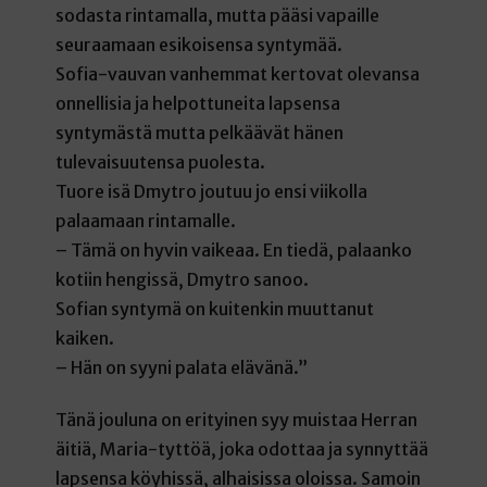
sodasta rintamalla, mutta pääsi vapaille
seuraamaan esikoisensa syntymää.
Sofia-vauvan vanhemmat kertovat olevansa
onnellisia ja helpottuneita lapsensa
syntymästä mutta pelkäävät hänen
tulevaisuutensa puolesta.
Tuore isä Dmytro joutuu jo ensi viikolla
palaamaan rintamalle.
– Tämä on hyvin vaikeaa. En tiedä, palaanko
kotiin hengissä, Dmytro sanoo.
Sofian syntymä on kuitenkin muuttanut
kaiken.
– Hän on syyni palata elävänä.”
Tänä jouluna on erityinen syy muistaa Herran
äitiä, Maria-tyttöä, joka odottaa ja synnyttää
lapsensa köyhissä, alhaisissa oloissa. Samoin