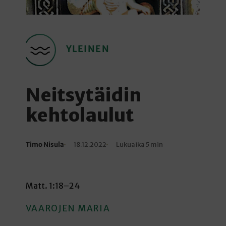
YLEINEN
Neitsytäidin
kehtolaulut
Timo Nisula
18.12.2022
Lukuaika 5 min
Kirjoittaja
Julkaistu
Lukuaika
Matt. 1:18–24
VAAROJEN MARIA