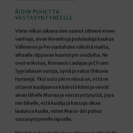
ÄIDIN PUHETTA
VASTASYNTYNEELLE
Viime viikon aikana olen saanut silmieni eteen
vanhoja, aivan ikivanhoja joululauluja kaukaa
Välimeren ja Persianlahden välisiltä mailta,
alhaalla riippuvan kuunsirpin seuduilta. Ne
ovat erikoisia, Romanos Laulajan ja Efraim
Syyrialaisen outoja, syviä ja valoa tihkuvia
hymnejä. Yksi outo piirre niissä on, että ne
ottavat kuulijaansa kädestä kiinni ja vievät
aivan lähelle Mariaa ja vastasyntynyttä, jopa
niin lähelle, että kuulija ja katsoja alkaa
lauluissa kuulla, miten Maria-äiti puhuu
vastasyntyneelle lapselle.