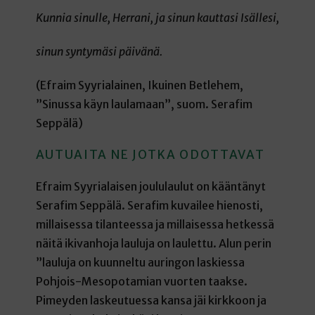
Kunnia sinulle, Herrani, ja sinun kauttasi Isällesi,
sinun syntymäsi päivänä.
(Efraim Syyrialainen, Ikuinen Betlehem,
”Sinussa käyn laulamaan”, suom. Serafim
Seppälä)
AUTUAITA NE JOTKA ODOTTAVAT
Efraim Syyrialaisen joululaulut on kääntänyt
Serafim Seppälä. Serafim kuvailee hienosti,
millaisessa tilanteessa ja millaisessa hetkessä
näitä ikivanhoja lauluja on laulettu. Alun perin
”lauluja on kuunneltu auringon laskiessa
Pohjois-Mesopotamian vuorten taakse.
Pimeyden laskeutuessa kansa jäi kirkkoon ja