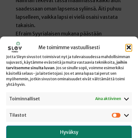
Näinhän tekevät tässä maailmassa kaikki äidit
saadessaan oman lapsensa syliinsä. Äiti puhuu
lapselleen, vaikka lapsi ei vielä osaisi vastata
takaisin.
Efraim Syyrialaisen mukana päästään
kuulemaan myös Marian kehtolauluja
Me toimimme vastuullisesti
Jeesukselle. Niin lähelle siis pääsemme näiden
Jotta Sleyn sivustot toimisivat nyt ja tulevaisuudessa mahdollisimman
ikivanhojen opettajien mukana, että itse tekee
sujuvasti, käytämme evästeitä ja muita vastaavia tekniikoita,
joihin
mieli vain vaieta ja kuunnella henkeä
tarvitsemme sinulta luvan
. Jos se sinulle sopii, voimme esimerkiksi
käsitellä selaus- ja laitetietojasi. Jos et anna lupaa tai perut sen
pidätellen.
myöhemmin, jotkin sivuston ominaisuudet eivät välttämättä toimi
yhtä hyvin.
Vanhoissa kristinuskon muodoissa ja
opetuksissa Neitsyt Maria ja kristillinen kirkko
Toiminnalliset
Aina aktiivinen
ovat toistensa kuvat. Ehkä niin on hyvä
kuunnella myös näitä ikivanhoja joululauluja,
Tilastot
Tilastot
joissa Maria-äiti puhuu vastasyntyneelle. Näin
kristityt saavat samalla tietää, kuinka kirkon
Hyväksy