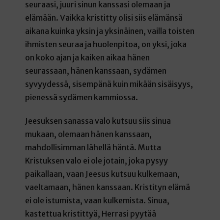
seuraasi, juuri sinun kanssasi olemaan ja
elämään. Vaikka kristitty olisi siis elämänsä
aikana kuinka yksin ja yksinäinen, vailla toisten
ihmisten seuraa ja huolenpitoa, on yksi, joka
on koko ajan ja kaiken aikaa hänen
seurassaan, hänen kanssaan, sydämen
syvyydessä, sisempänä kuin mikään sisäisyys,
pienessä sydämen kammiossa.
Jeesuksen sanassa valo kutsuu siis sinua
mukaan, olemaan hänen kanssaan,
mahdollisimman lähellä häntä. Mutta
Kristuksen valo ei ole jotain, joka pysyy
paikallaan, vaan Jeesus kutsuu kulkemaan,
vaeltamaan, hänen kanssaan. Kristityn elämä
ei ole istumista, vaan kulkemista. Sinua,
kastettua kristittyä, Herrasi pyytää