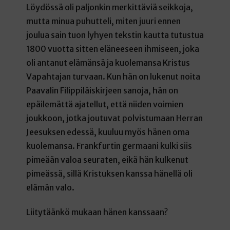
Löydössä oli paljonkin merkittäviä seikkoja,
mutta minua puhutteli, miten juuri ennen
joulua sain tuon lyhyen tekstin kautta tutustua
1800 vuotta sitten eläneeseen ihmiseen, joka
oli antanut elämänsä ja kuolemansa Kristus
Vapahtajan turvaan. Kun hän on lukenut noita
Paavalin Filippiläiskirjeen sanoja, hän on
epäilemättä ajatellut, että niiden voimien
joukkoon, jotka joutuvat polvistumaan Herran
Jeesuksen edessä, kuuluu myös hänen oma
kuolemansa. Frankfurtin germaani kulki siis
pimeään valoa seuraten, eikä hän kulkenut
pimeässä, sillä Kristuksen kanssa hänellä oli
elämän valo.
Liitytäänkö mukaan hänen kanssaan?