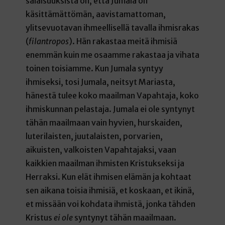
salaisuuksista on, että Jumala on
käsittämättömän, aavistamattoman,
ylitsevuotavan ihmeellisellä tavalla ihmisrakas
(
filantropos
). Hän rakastaa meitä ihmisiä
enemmän kuin me osaamme rakastaa ja vihata
toinen toisiamme. Kun Jumala syntyy
ihmiseksi, tosi Jumala, neitsyt Mariasta,
hänestä tulee koko maailman Vapahtaja, koko
ihmiskunnan pelastaja. Jumala ei ole syntynyt
tähän maailmaan vain hyvien, hurskaiden,
luterilaisten, juutalaisten, porvarien,
aikuisten, valkoisten Vapahtajaksi, vaan
kaikkien maailman ihmisten Kristukseksi ja
Herraksi. Kun elät ihmisen elämän ja kohtaat
sen aikana toisia ihmisiä, et koskaan, et ikinä,
et missään voi kohdata ihmistä, jonka tähden
Kristus
ei ole
syntynyt tähän maailmaan.