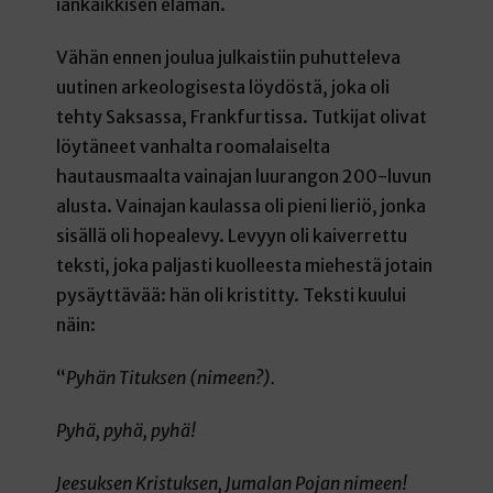
iankaikkisen elämän.
Vähän ennen joulua julkaistiin puhutteleva
uutinen arkeologisesta löydöstä, joka oli
tehty Saksassa, Frankfurtissa. Tutkijat olivat
löytäneet vanhalta roomalaiselta
hautausmaalta vainajan luurangon 200-luvun
alusta. Vainajan kaulassa oli pieni lieriö, jonka
sisällä oli hopealevy. Levyyn oli kaiverrettu
teksti, joka paljasti kuolleesta miehestä jotain
pysäyttävää: hän oli kristitty. Teksti kuului
näin:
“
Pyhän Tituksen (nimeen?).
Pyhä, pyhä, pyhä!
Jeesuksen Kristuksen, Jumalan Pojan nimeen!