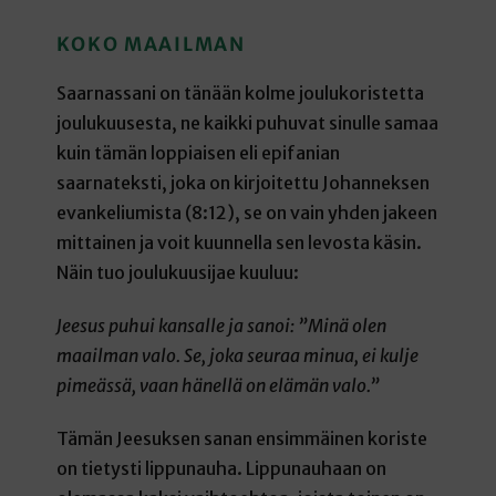
KOKO MAAILMAN
Saarnassani on tänään kolme joulukoristetta
joulukuusesta, ne kaikki puhuvat sinulle samaa
kuin tämän loppiaisen eli epifanian
saarnateksti, joka on kirjoitettu Johanneksen
evankeliumista (8:12), se on vain yhden jakeen
mittainen ja voit kuunnella sen levosta käsin.
Näin tuo joulukuusijae kuuluu:
Jeesus puhui kansalle ja sanoi: ”Minä olen
maailman valo. Se, joka seuraa minua, ei kulje
pimeässä, vaan hänellä on elämän valo.”
Tämän Jeesuksen sanan ensimmäinen koriste
on tietysti lippunauha. Lippunauhaan on