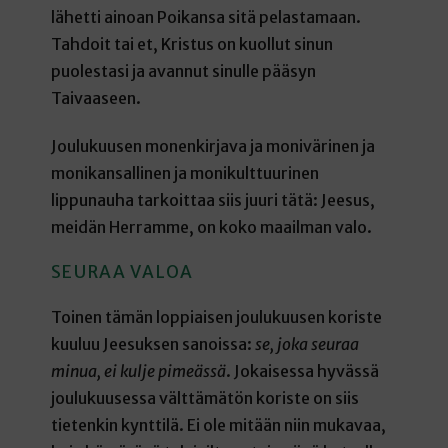
lähetti ainoan Poikansa sitä pelastamaan.
Tahdoit tai et, Kristus on kuollut sinun
puolestasi ja avannut sinulle pääsyn
Taivaaseen.
Joulukuusen monenkirjava ja monivärinen ja
monikansallinen ja monikulttuurinen
lippunauha tarkoittaa siis juuri tätä: Jeesus,
meidän Herramme, on koko maailman valo.
SEURAA VALOA
Toinen tämän loppiaisen joulukuusen koriste
kuuluu Jeesuksen sanoissa:
se, joka seuraa
minua, ei kulje pimeässä
. Jokaisessa hyvässä
joulukuusessa välttämätön koriste on siis
tietenkin kynttilä. Ei ole mitään niin mukavaa,