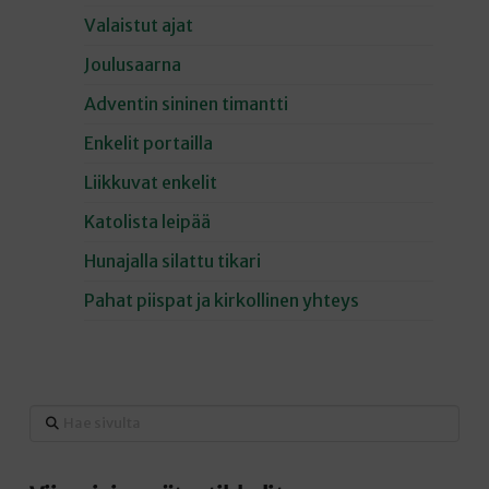
Valaistut ajat
Joulusaarna
Adventin sininen timantti
Enkelit portailla
Liikkuvat enkelit
Katolista leipää
Hunajalla silattu tikari
Pahat piispat ja kirkollinen yhteys
Hae
sivulta