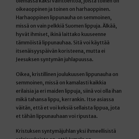
olemassa kaksi vaihtoehtoa, joista toinen on
oikeaoppinen ja toinen on harhaoppinen.
Harhaoppinen lippunauha on semmoinen,
missä on vain pelkkiä Suomen lippuja. Älkää,
hyvät ihmiset, ikinä laittako kuuseenne
tämmöistä lippunauhaa. Sitä voi käyttää
itsenäisyyspäivän koristeena, mutta ei
Jeesuksen syntymän juhlapuussa.
Oikea, kristillinen joulukuusen lippunauha on
semmoinen, missä on kamalasti kaikkia
erilaisia ja eri maiden lippuja, siinä voi olla ihan
mikä tahansa lippu, kerrankin. Itse asiassa
väitän, että et voi keksiä sellaista lippua, jota
et tähän lippunauhaan voi ripustaa.
Kristuksen syntymäjuhlan yksi ihmeellisistä