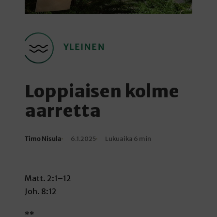
YLEINEN
Loppiaisen kolme
aarretta
Timo Nisula
6.1.2025
Lukuaika 6 min
Kirjoittaja
Julkaistu
Lukuaika
Matt. 2:1–12
Joh. 8:12
**