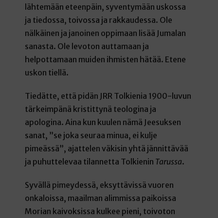
lähtemään eteenpäin, syventymään uskossa
ja tiedossa, toivossa ja rakkaudessa. Ole
nälkäinen ja janoinen oppimaan lisää Jumalan
sanasta. Ole levoton auttamaan ja
helpottamaan muiden ihmisten hätää. Etene
uskon tiellä.
Tiedätte, että pidän JRR Tolkienia 1900-luvun
tärkeimpänä kristittynä teologina ja
apologina. Aina kun kuulen nämä Jeesuksen
sanat, ”se joka seuraa minua, ei kulje
pimeässä”, ajattelen väkisin yhtä jännittävää
ja puhuttelevaa tilannetta Tolkienin
Tarussa
.
Syvällä pimeydessä, eksyttävissä vuoren
onkaloissa, maailman alimmissa paikoissa
Morian kaivoksissa kulkee pieni, toivoton