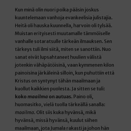
Kun minä olin nuori poika pääsin joskus
kuuntelemaan vanhoja evankeelisia julistajia.
Heitä oli hauska kuunnella, harvoin oli tylsää.
Muistan erityisesti muutamalle tämmöiselle
vanhalle sotaratsulle tärkeän ilmauksen. Sen
tärkeys tuli ilmi siitä, miten se sanottiin. Nuo
sanat eivät lupsahtaneet huulien välistä
jotenkin vähäpätöisinä, vaan kymmenen kilon
painoisina järkäleinä silloin, kun puhuttiin että
Kristus on syntynyt tähän maailmaan ja
kuollut kaikkien puolesta. Ja sitten se tuli:
koko
maailma
on autuas
. Paino oli,
huomasitko, vielä tuolla tärkeällä sanalla:
maailma
. Olit siis kuka hyvänsä, mikä
hyvänsä, missä hyvänsä, kuulut siihen
maailmaan, jota Jumala rakasti ja johon hän