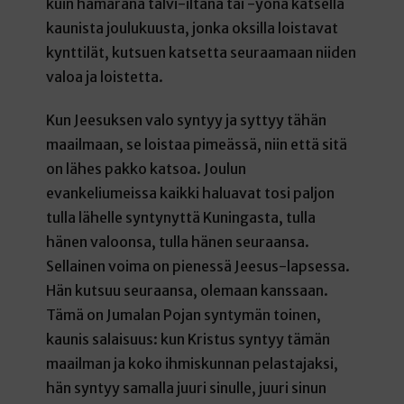
kuin hämäränä talvi-iltana tai -yönä katsella
kaunista joulukuusta, jonka oksilla loistavat
kynttilät, kutsuen katsetta seuraamaan niiden
valoa ja loistetta.
Kun Jeesuksen valo syntyy ja syttyy tähän
maailmaan, se loistaa pimeässä, niin että sitä
on lähes pakko katsoa. Joulun
evankeliumeissa kaikki haluavat tosi paljon
tulla lähelle syntynyttä Kuningasta, tulla
hänen valoonsa, tulla hänen seuraansa.
Sellainen voima on pienessä Jeesus-lapsessa.
Hän kutsuu seuraansa, olemaan kanssaan.
Tämä on Jumalan Pojan syntymän toinen,
kaunis salaisuus: kun Kristus syntyy tämän
maailman ja koko ihmiskunnan pelastajaksi,
hän syntyy samalla juuri sinulle, juuri sinun